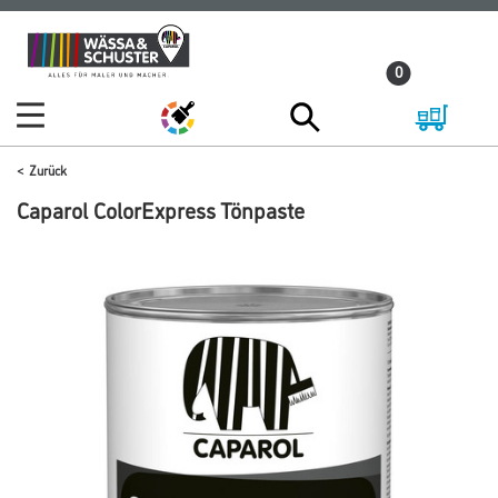
Zum
Zum
Inhalt
Navigationsmenü
0
springen
springen
Zurück
Caparol ColorExpress Tönpaste