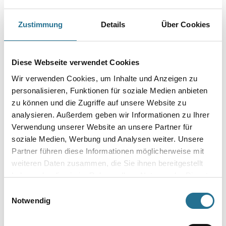
Capamix ColorExpress Tönpaste 10+ 1,0 lt Reinorange (Capatint)
Zustimmung
Details
Über Cookies
Art-Nr.:
1001-013645
Farbtonbezeichnung
Diese Webseite verwendet Cookies
Wir verwenden Cookies, um Inhalte und Anzeigen zu
personalisieren, Funktionen für soziale Medien anbieten
Gebinde
zu können und die Zugriffe auf unsere Website zu
analysieren. Außerdem geben wir Informationen zu Ihrer
Verwendung unserer Website an unsere Partner für
soziale Medien, Werbung und Analysen weiter. Unsere
Partner führen diese Informationen möglicherweise mit
Umrechnungsfaktoren
weiteren Daten zusammen, die Sie ihnen bereitgestellt
haben oder die sie im Rahmen Ihrer Nutzung der Dienste
gesammelt haben.
Einwilligungsauswahl
Notwendig