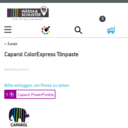
Zum
Zum
Inhalt
Navigationsmenü
0
springen
springen
Zurück
Caparol ColorExpress Tönpaste
Abbildung ähnlich
Bitte einloggen, um Preise zu sehen
1
Caparol PowerPunkte