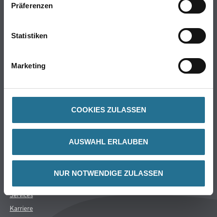
Präferenzen
Online-Shop
Farbe
Statistiken
WDV-Systeme
Trockenbau
Marketing
Putze- und Spachtelmassen
Bodenbeläge
Wand- & Deckenbeläge
Werkzeug & Maschinen
COOKIES ZULASSEN
Verbrauchsmaterialien
AUSWAHL ERLAUBEN
CMS Gruppe
Unternehmen
NUR NOTWENDIGE ZULASSEN
Aktuelles
Services
Karriere