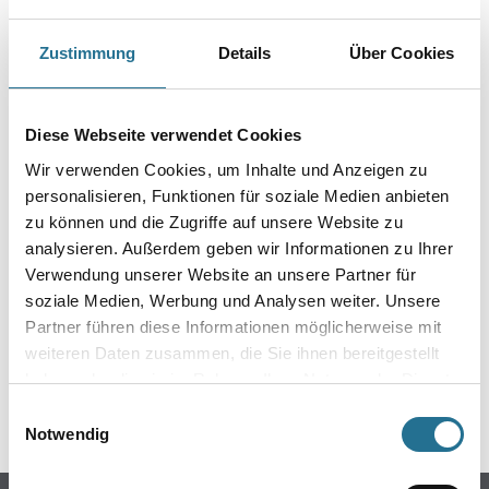
Zustimmung
Details
Über Cookies
PRODUKTEIGENSCHAFTEN
Diese Webseite verwendet Cookies
Achtung
Wir verwenden Cookies, um Inhalte und Anzeigen zu
personalisieren, Funktionen für soziale Medien anbieten
zu können und die Zugriffe auf unsere Website zu
analysieren. Außerdem geben wir Informationen zu Ihrer
Verwendung unserer Website an unsere Partner für
soziale Medien, Werbung und Analysen weiter. Unsere
ZUSATZINFOS
Partner führen diese Informationen möglicherweise mit
weiteren Daten zusammen, die Sie ihnen bereitgestellt
GEFAHRENHINWEISE
haben oder die sie im Rahmen Ihrer Nutzung der Dienste
gesammelt haben.
SPEZIFIKATIONEN
Einwilligungsauswahl
Notwendig