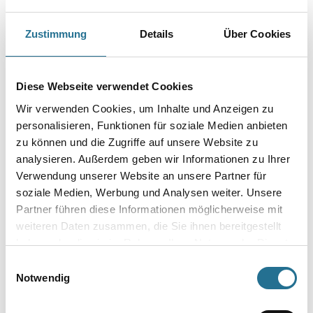
Capamix ColorExpress Tönpaste 58+ 1,0 lt Oxidrot (Alk)
Zustimmung
Details
Über Cookies
Art-Nr.:
1001-013678
Farbtonbezeichnung
Diese Webseite verwendet Cookies
Wir verwenden Cookies, um Inhalte und Anzeigen zu
personalisieren, Funktionen für soziale Medien anbieten
Gebinde
zu können und die Zugriffe auf unsere Website zu
analysieren. Außerdem geben wir Informationen zu Ihrer
Verwendung unserer Website an unsere Partner für
soziale Medien, Werbung und Analysen weiter. Unsere
Partner führen diese Informationen möglicherweise mit
Umrechnungsfaktoren
weiteren Daten zusammen, die Sie ihnen bereitgestellt
haben oder die sie im Rahmen Ihrer Nutzung der Dienste
gesammelt haben.
Einwilligungsauswahl
Notwendig