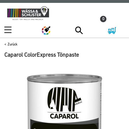
Zum
Zum
Inhalt
Navigationsmenü
0
springen
springen
Zurück
Caparol ColorExpress Tönpaste