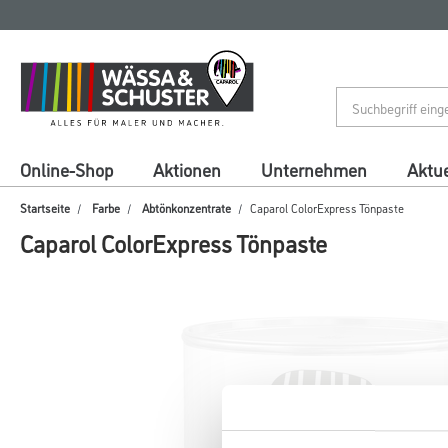
Zum
Zum
Inhalt
Navigationsmenü
springen
springen
Online-Shop
Aktionen
Unternehmen
Aktue
Startseite
Farbe
Abtönkonzentrate
Caparol ColorExpress Tönpaste
Caparol ColorExpress Tönpaste