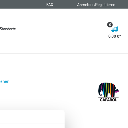
FAQ
Anmelden/Registrieren
0
Standorte
0,00 €
 sehen
 59+ 4,0 lt Schwarz (Alk)