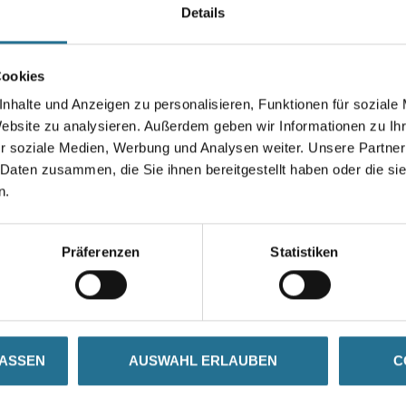
Details
Farbtonbezeichnung
Cookies
nhalte und Anzeigen zu personalisieren, Funktionen für soziale
Umrechnungsfaktoren
Website zu analysieren. Außerdem geben wir Informationen zu I
r soziale Medien, Werbung und Analysen weiter. Unsere Partner
 Daten zusammen, die Sie ihnen bereitgestellt haben oder die s
n.
Präferenzen
Statistiken
ZUSATZINFOS
GEFAHRENHINWEISE
LASSEN
AUSWAHL ERLAUBEN
C