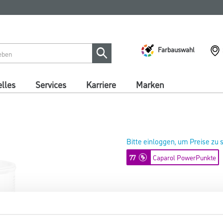
Farbauswahl
lles
Services
Karriere
Marken
Bitte einloggen, um Preise zu
77
Caparol PowerPunkte
Capamix ColorExpress Tönpaste
Art-Nr.:
1001-013681