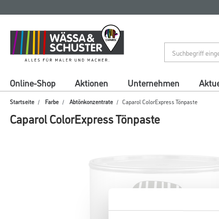
Zum
Zum
Inhalt
Navigationsmenü
springen
springen
Online-Shop
Aktionen
Unternehmen
Aktue
Startseite
Farbe
Abtönkonzentrate
Caparol ColorExpress Tönpaste
Caparol ColorExpress Tönpaste