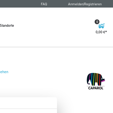
FAQ
Anmelden/Registrieren
0
Standorte
0,00 €
 sehen
97+ 1,0 lt Lasurgelb (Univ.)