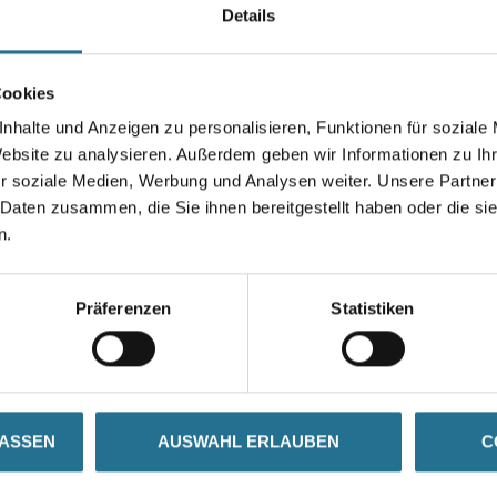
Details
Farbtonbezeichnung
Cookies
nhalte und Anzeigen zu personalisieren, Funktionen für soziale
Umrechnungsfaktoren
Website zu analysieren. Außerdem geben wir Informationen zu I
r soziale Medien, Werbung und Analysen weiter. Unsere Partner
 Daten zusammen, die Sie ihnen bereitgestellt haben oder die s
n.
Präferenzen
Statistiken
ZUSATZINFOS
GEFAHRENHINWEISE
LASSEN
AUSWAHL ERLAUBEN
C