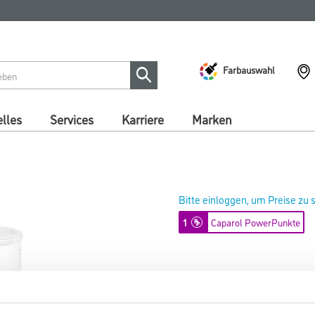
Farbauswahl
lles
Services
Karriere
Marken
Bitte einloggen, um Preise zu
1
Caparol PowerPunkte
Capamix ColorExpress Tönpaste 
Art-Nr.:
1001-013688