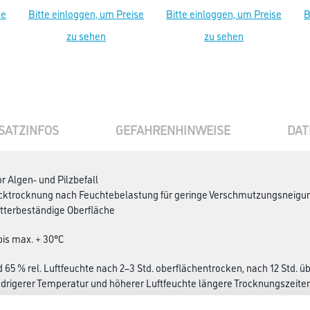
se
Bitte einloggen, um Preise
Bitte einloggen, um Preise
B
zu sehen
zu sehen
SATZINFOS
GEFAHRENHINWEISE
DAT
r Algen- und Pilzbefall
ücktrocknung nach Feuchtebelastung für geringe Verschmutzungsneigu
tterbeständige Oberfläche
 bis max. + 30°C
d 65 % rel. Luftfeuchte nach 2–3 Std. oberflächentrocken, nach 12 Std. 
edrigerer Temperatur und höherer Luftfeuchte längere Trocknungszeiten