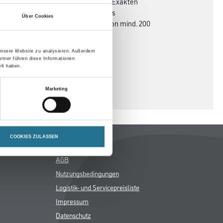
ht sich der Verbrauch entsprechend. Exakten
n- und Pilzbefall zu erzielen ist es
Über Cookies
m auf eine Schichtdicke im Mittel von mind. 200
m² pro Anstrich, die
hend höher.
 unsere Website zu analysieren. Außerdem
rtner führen diese Informationen
lt haben.
Marketing
COOKIES ZULASSEN
Rechtliches
AGB
Nutzungsbedingungen
Logistik- und Servicepreisliste
Impressum
Datenschutz