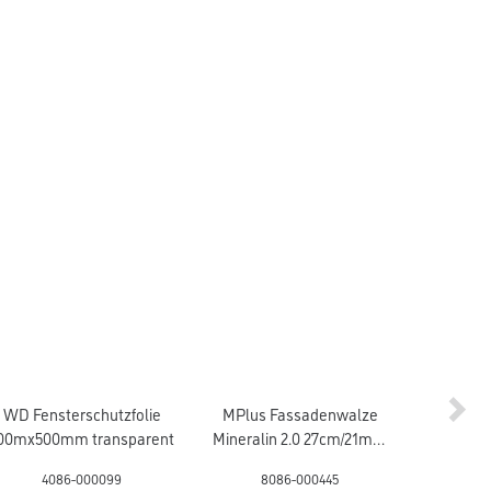
WD Fensterschutzfolie
MPlus Fassadenwalze
MPlus G
00mx500mm transparent
Mineralin 2.0 27cm/21mm
5
Flor 41mm Kern gepolstert
4086-000099
8086-000445
8