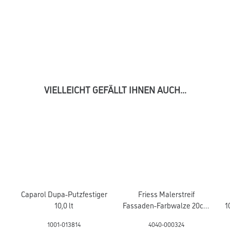
VIELLEICHT GEFÄLLT IHNEN AUCH...
Caparol Dupa-Putzfestiger
Friess Malerstreif
10,0 lt
Fassaden-Farbwalze 20cm
1
/ 21mm, gepolstert
1001-013814
4040-000324
#F4320500