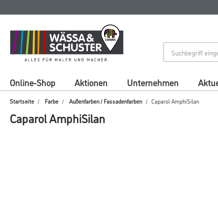
Zum
Zum
Inhalt
Navigationsmenü
springen
springen
Online-Shop
Aktionen
Unternehmen
Aktue
Startseite
Farbe
Außenfarben / Fassadenfarben
Caparol AmphiSilan
Caparol AmphiSilan