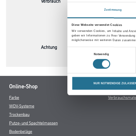
Verbrauch
Ca. 150-200 m
Verbrauch dur
Zustimmung
notwendig ein
µm zu kommen.
Diese Webseite verwendet Cookies
Schichtdicke 
Wir verwenden Cookies, um Inhalte und Anzei
geben wir Informationen zu Ihrer Verwendung
möglicherweise mit weiteren Daten zusammen,
Achtung
Einwilligungsauswahl
Notwendig
NUR NOTWENDIGE ZULASSE
Online-Shop
Farbe
Verbrauchsmate
WDV-Systeme
Trockenbau
Putze- und Spachtelmassen
Bodenbeläge