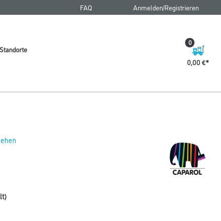
FAQ
Anmelden/Registrieren
0
Standorte
0,00 €
 sehen
lt)