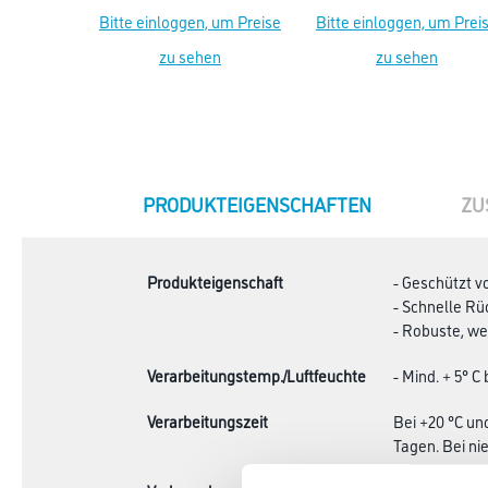
Bitte einloggen, um Preise
Bitte einloggen, um Prei
zu sehen
zu sehen
CURRENT
PRODUKTEIGENSCHAFTEN
ZU
TAB:
Produkteigenschaft
- Geschützt vo
- Schnelle R
- Robuste, we
Verarbeitungstemp./Luftfeuchte
- Mind. + 5° C
Verarbeitungszeit
Bei +20 °C un
Tagen. Bei ni