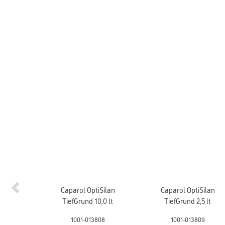
Caparol OptiSilan
Caparol OptiSilan
TiefGrund 10,0 lt
TiefGrund 2,5 lt
1001-013808
1001-013809