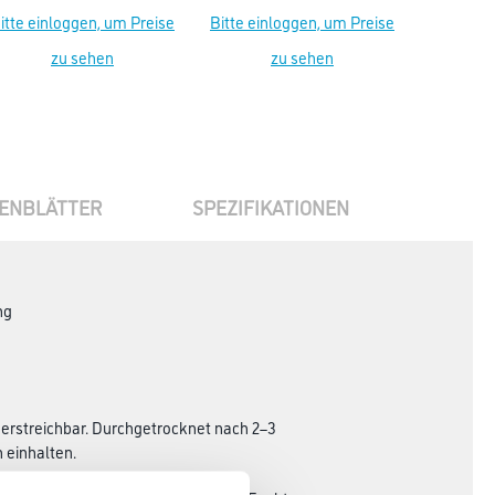
itte einloggen, um Preise
Bitte einloggen, um Preise
Bitte ein
zu sehen
zu sehen
ENBLÄTTER
SPEZIFIKATIONEN
ng
überstreichbar. Durchgetrocknet nach 2–3
 einhalten.