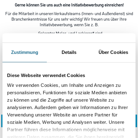
Gerne können Sie uns auch eine Initiativbewerbung einreichen!
Für die Mitarbeit in unseren Verkaufsteams (Innen- und Außendienst) sind
Branchenkenntnisse für uns sehr wichtig! Wir freuen uns über Ihre
Initiativbewerbung, wenn Sie z. B.
- Gelernter Maler- und Lackierer* sind
- In unserer Branche eine Ausbildung absolviert haben
- Im Baustoff-, Bodenbelags-, Farbenhandel tätig waren
Zustimmung
Details
Über Cookies
Und auch für die Bereiche Lager und Auslieferung suchen wir stets
qualifizierte Fachkräfte zur Unterstützung unseres Teams.
Von branchenfremden Initiativbewerbungen bitten wir abzusehen. Eine
Diese Webseite verwendet Cookies
Rückmeldung auf Initiativbewerbungen behalten wir uns vor.
Wir verwenden Cookies, um Inhalte und Anzeigen zu
personalisieren, Funktionen für soziale Medien anbieten
(*) Bei uns zählt der Mensch. So bunt wie unsere Farben und so vielfältig wie unsere Marken sind die
zu können und die Zugriffe auf unsere Website zu
Mitarbeiter. Jeder kann Teil unseres Teams werden, egal mit welchem Hintergrund - Hauptsache, die
Chemie stimmt!
analysieren. Außerdem geben wir Informationen zu Ihrer
Verwendung unserer Website an unsere Partner für
BEWERBUNGSFORMULAR INITIATIVBEWERBUNGEN
soziale Medien, Werbung und Analysen weiter. Unsere
Partner führen diese Informationen möglicherweise mit
weiteren Daten zusammen, die Sie ihnen bereitgestellt