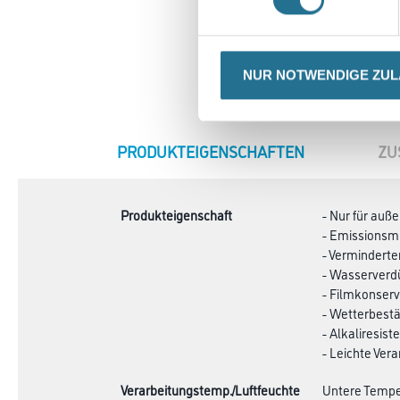
NUR NOTWENDIGE ZU
CURRENT
PRODUKTEIGENSCHAFTEN
ZU
TAB:
Produkteigenschaft
- Nur für auß
- Emissionsmi
- Verminderte
- Wasserverd
- Filmkonserv
- Wetterbest
- Alkaliresist
- Leichte Ver
Verarbeitungstemp./Luftfeuchte
Untere Temper