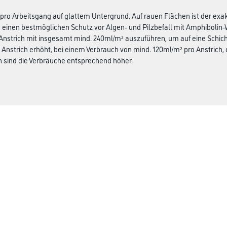
 pro Arbeitsgang auf glattem Untergrund. Auf rauen Flächen ist der ex
 einen bestmöglichen Schutz vor Algen- und Pilzbefall mit Amphibolin-W
nstrich mit insgesamt mind. 240ml/m² auszuführen, um auf eine Schic
 Anstrich erhöht, bei einem Verbrauch von mind. 120ml/m² pro Anstrich, 
 sind die Verbräuche entsprechend höher.
CMS Gruppe
rialien
Unternehmen
Aktuelles
Services
Karriere