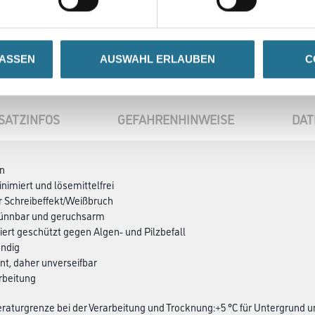
LASSEN
AUSWAHL ERLAUBEN
C
SATZINFOS
GEFAHRENHINWEISE
DAT
en
nimiert und lösemittelfrei
r Schreibeffekt/Weißbruch
ünnbar und geruchsarm
iert geschützt gegen Algen- und Pilzbefall
ändig
ent, daher unverseifbar
arbeitung
aturgrenze bei der Verarbeitung und Trocknung:+5 °C für Untergrund u