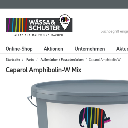
Zum
Zum
Inhalt
Navigationsmenü
springen
springen
Online-Shop
Aktionen
Unternehmen
Aktue
Startseite
Farbe
Außenfarben / Fassadenfarben
Caparol Amphibolin-W
Caparol Amphibolin-W Mix