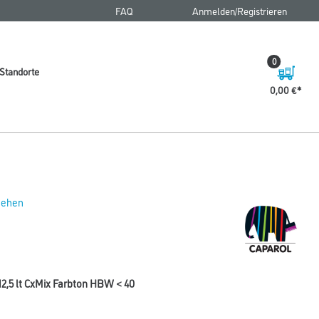
FAQ
Anmelden/Registrieren
0
Standorte
0,00 €
 sehen
2,5 lt CxMix Farbton HBW < 40