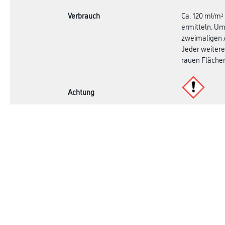
Verbrauch
Ca. 120 ml/m²
ermitteln. Um
zweimaligen A
Jeder weitere
rauen Flächen
Achtung
Online-Shop
Farbe
Verbrauchsmate
WDV-Systeme
Trockenbau
Putze- und Spachtelmassen