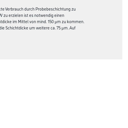
akte Verbrauch durch Probebeschichtung zu
 zu erzielen ist es notwendig einen
htdicke im Mittel von mind. 150 µm zu kommen.
die Schichtdicke um weitere ca. 75 µm. Auf
Rechtliches
AGB
Nutzungsbedingungen
Logistik- und Servicepreisliste
Impressum