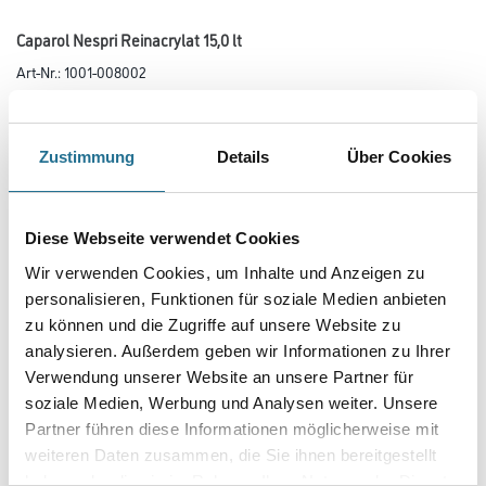
Caparol Nespri Reinacrylat 15,0 lt
Art-Nr.:
1001-008002
Hochwertige, matte Reinacrylat-Farbe für die rationelle Beschichtung im
Nespri-TEC-Spritzverfahren. Schadgasbremsend gegenüber
CO2. Nassabriebklasse 1. Hoch wasserabweisend, alkaliresistent.
Zustimmung
Details
Über Cookies
Farbtonbezeichnung
Diese Webseite verwendet Cookies
Glanzgrad
Wir verwenden Cookies, um Inhalte und Anzeigen zu
personalisieren, Funktionen für soziale Medien anbieten
zu können und die Zugriffe auf unsere Website zu
analysieren. Außerdem geben wir Informationen zu Ihrer
Gebinde
Verwendung unserer Website an unsere Partner für
soziale Medien, Werbung und Analysen weiter. Unsere
Partner führen diese Informationen möglicherweise mit
weiteren Daten zusammen, die Sie ihnen bereitgestellt
haben oder die sie im Rahmen Ihrer Nutzung der Dienste