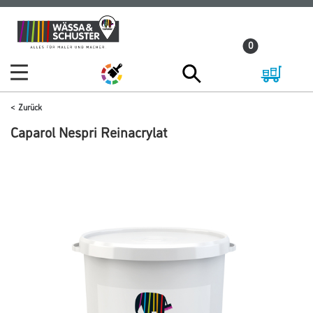
Zum
Zum
Inhalt
Navigationsmenü
0
springen
springen
Zurück
Caparol Nespri Reinacrylat