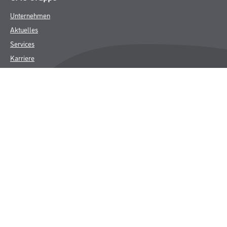
Unternehmen
Aktuelles
Services
Karriere
Marken
FAQ
Rechtliches
AGB
Nutzungsbedingungen
Logistik- und Servicepreisliste
Impressum
Datenschutz
Integrität
Kontakt