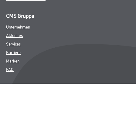
CMS Gruppe
Unternehmen
Aktuelles
Services
Karriere
Marken
FAQ
Rechtliches
AGB
Nutzungsbedingungen
Logistik- und Servicepreisliste
Impressum
Datenschutz