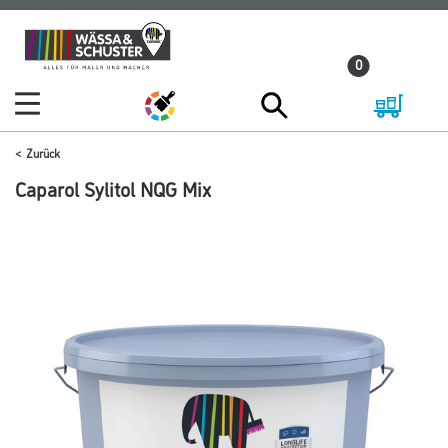
Zum
Zum
Inhalt
Navigationsmenü
0
springen
springen
Zurück
Caparol Sylitol NQG Mix