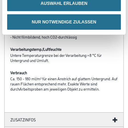
- Schnelle Rücktrocknung nach Niederschlag und Taufeuchte
AUSWAHL ERLAUBEN
- Reduzierte Verschmutzungsneigung
- Langlebig und kreidungsstabil
- Dreifach Verkieselung zur optimalen Beständigkeit
- Frühe Regenfestigkeit
NUR NOTWENDIGE ZULASSEN
- Hoch wetter- und lichtbeständig
- Mineralisch matte Oberfläche
- Nicht filmbildend, hoch CO2-durchlässig
Verarbeitungstemp./Luftfeuchte
Untere Temperaturgrenze bei der Verarbeitung:+8 °C für
Untergrund und Umluft.
Verbrauch
Ca. 150 - 180 ml/m² für einen Anstrich auf glattem Untergrund. Auf
rauen Flächen entsprechend mehr. Exakte Werte sind
durchArbeitsproben am jeweiligen Objekt zu ermitteln.
ZUSATZINFOS