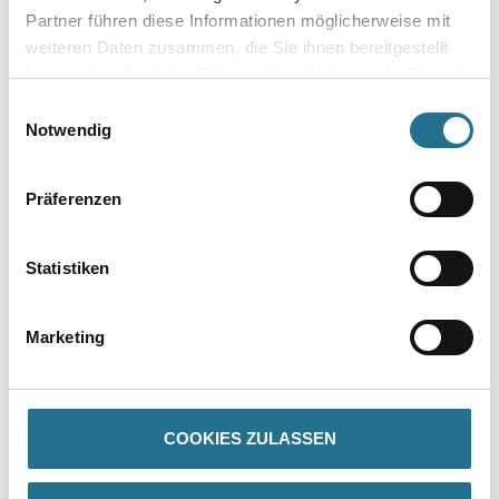
Partner führen diese Informationen möglicherweise mit
weiteren Daten zusammen, die Sie ihnen bereitgestellt
haben oder die sie im Rahmen Ihrer Nutzung der Dienste
gesammelt haben.
Zur Farbauswahl für Ihren Wunschfarbton
Einwilligungsauswahl
Notwendig
Zur Weißware
Präferenzen
Statistiken
Marketing
PRODUKTEIGENSCHAFTEN
COOKIES ZULASSEN
Produkteigenschaft