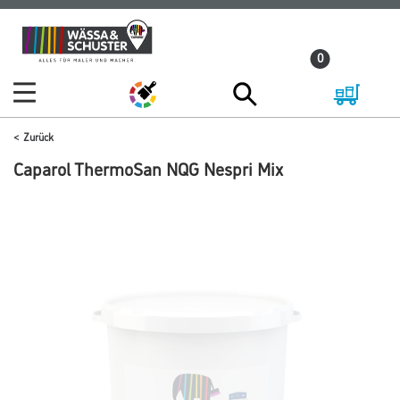
Zum
Zum
Inhalt
Navigationsmenü
0
springen
springen
Zurück
Caparol ThermoSan NQG Nespri Mix