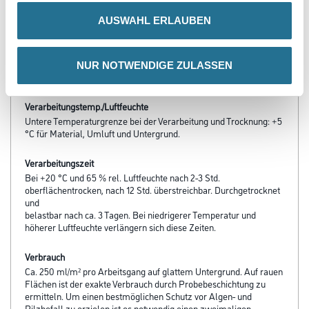
Produkteigenschaft
AUSWAHL ERLAUBEN
- Schmutzabweisend durch Nano-Quarz-Gitter
- Höchste Farbtonbeständigkeit
- Geschützt vor Algen- und Pilzbefall
- Hoch CO2-durchlässig
NUR NOTWENDIGE ZULASSEN
- Mikroporös
Verarbeitungstemp./Luftfeuchte
Untere Temperaturgrenze bei der Verarbeitung und Trocknung: +5
°C für Material, Umluft und Untergrund.
Verarbeitungszeit
Bei +20 °C und 65 % rel. Luftfeuchte nach 2-3 Std.
oberflächentrocken, nach 12 Std. überstreichbar. Durchgetrocknet
und
belastbar nach ca. 3 Tagen. Bei niedrigerer Temperatur und
höherer Luftfeuchte verlängern sich diese Zeiten.
Verbrauch
Ca. 250 ml/m² pro Arbeitsgang auf glattem Untergrund. Auf rauen
Flächen ist der exakte Verbrauch durch Probebeschichtung zu
ermitteln. Um einen bestmöglichen Schutz vor Algen- und
Pilzbefall zu erzielen ist es notwendig einen zweimaligen