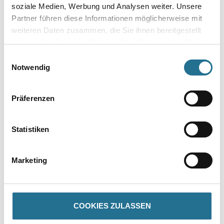
soziale Medien, Werbung und Analysen weiter. Unsere
Umrechnungsfaktoren
Partner führen diese Informationen möglicherweise mit
weiteren Daten zusammen, die Sie ihnen bereitgestellt
haben oder die sie im Rahmen Ihrer Nutzung der Dienste
gesammelt haben.
Einwilligungsauswahl
Zur Farbauswahl für Ihren Wunschfarbton
Notwendig
Zur Weißware
Präferenzen
Statistiken
Marketing
PRODUKTEIGENSCHAFTEN
COOKIES ZULASSEN