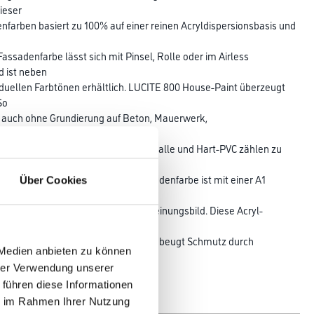
ieser
nfarben basiert zu 100% auf einer reinen Acryldispersionsbasis und
ssadenfarbe lässt sich mit Pinsel, Rolle oder im Airless
d ist neben
iduellen Farbtönen erhältlich. LUCITE 800 House-Paint überzeugt
So
e auch ohne Grundierung auf Beton, Mauerwerk,
(WDVS) sowie Putz und
 alte Elastik-Systeme, Holz, NE-Metalle und Hart-PVC zählen zu
CITE 800
m durch Langlebigkeit. Diese Fassadenfarbe ist mit einer A1
Über Cookies
nstabil.
nganhaltendes, seidenmattes Erscheinungsbild. Diese Acryl-
en Wind und
t schlagregenfest, hoch elastisch und beugt Schmutz durch
 Medien anbieten zu können
chen Bewuchs
hrer Verwendung unserer
 führen diese Informationen
ie im Rahmen Ihrer Nutzung
Glanzgrad