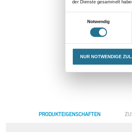
der Dienste gesammelt habe
Einwilligungsauswahl
Notwendig
NUR NOTWENDIGE ZU
CURRENT
PRODUKTEIGENSCHAFTEN
ZU
TAB: