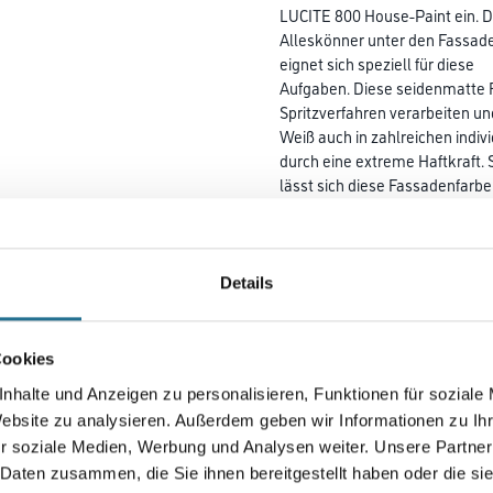
LUCITE 800 House-Paint ein. D
Alleskönner unter den Fassade
eignet sich speziell für diese
Aufgaben. Diese seidenmatte Fa
Spritzverfahren verarbeiten un
Weiß auch in zahlreichen indiv
durch eine extreme Haftkraft. 
lässt sich diese Fassadenfarb
Wärmedämmverbundsystemen 
Faserzement auftragen. Selbst
geeigneten Untergründen. LU
House-Paint überzeugt vor alle
Details
Farbtongarantie äußerst farbto
Das sorgt für ein leuchtend la
Fassadenfarbe ist robust geg
Cookies
Regen, Hitze und Kälte. Sie is
nhalte und Anzeigen zu personalisieren, Funktionen für soziale
Industrieabgase und organis
Website zu analysieren. Außerdem geben wir Informationen zu I
vor.
r soziale Medien, Werbung und Analysen weiter. Unsere Partner
 Daten zusammen, die Sie ihnen bereitgestellt haben oder die s
Farbtonbezeichnung