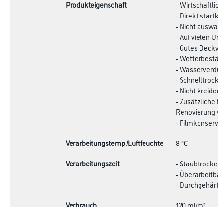
Produkteigenschaft
- Wirtschaftl
- Direkt star
- Nicht ausw
- Auf vielen U
- Gutes Deckv
- Wetterbestä
- Wasserverd
- Schnelltroc
- Nicht kreid
- Zusätzliche 
Renovierung
- Filmkonserv
Verarbeitungstemp./Luftfeuchte
8 °C
Verarbeitungszeit
- Staubtrocke
- Überarbeitb
- Durchgehärt
Verbrauch
120 ml/m²