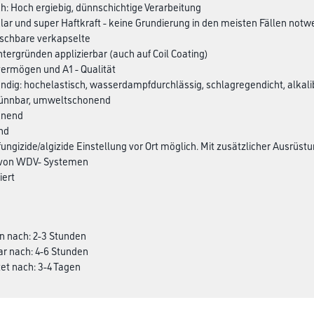
ich: Hoch ergiebig, dünnschichtige Verarbeitung
tklar und super Haftkraft - keine Grundierung in den meisten Fällen notw
aschbare verkapselte
ntergründen applizierbar (auch auf Coil Coating)
ermögen und A1 - Qualität
ndig: hochelastisch, wasserdampfdurchlässig, schlagregendicht, alkal
ünnbar, umweltschonend
knend
end
fungizide/algizide Einstellung vor Ort möglich. Mit zusätzlicher Ausrüst
 von WDV- Systemen
iert
n nach: 2-3 Stunden
ar nach: 4-6 Stunden
et nach: 3-4 Tagen