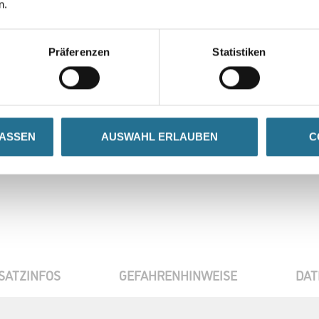
n.
Gebinde
Präferenzen
Statistiken
Umrechnungsfaktoren
LASSEN
AUSWAHL ERLAUBEN
C
SATZINFOS
GEFAHRENHINWEISE
DAT