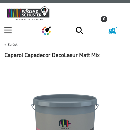
Zum
Zum
Inhalt
Navigationsmenü
0
springen
springen
Zurück
Caparol Capadecor DecoLasur Matt Mix