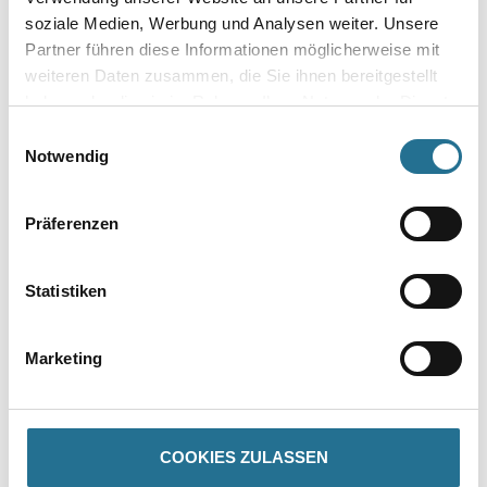
soziale Medien, Werbung und Analysen weiter. Unsere
Umrechnungsfaktoren
Partner führen diese Informationen möglicherweise mit
weiteren Daten zusammen, die Sie ihnen bereitgestellt
haben oder die sie im Rahmen Ihrer Nutzung der Dienste
gesammelt haben.
Einwilligungsauswahl
Notwendig
Zur Farbauswahl für Ihren Wunschfarbton
Zur Weißware
Präferenzen
Statistiken
Marketing
COOKIES ZULASSEN
PRODUKTEIGENSCHAFTEN