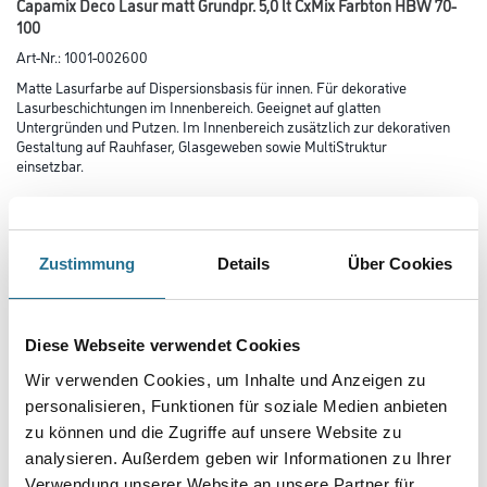
Capamix Deco Lasur matt Grundpr. 5,0 lt CxMix Farbton HBW 70-
100
Art-Nr.:
1001-002600
Matte Lasurfarbe auf Dispersionsbasis für innen. Für dekorative
Lasurbeschichtungen im Innenbereich. Geeignet auf glatten
Untergründen und Putzen. Im Innenbereich zusätzlich zur dekorativen
Gestaltung auf Rauhfaser, Glasgeweben sowie MultiStruktur
einsetzbar.
Farbtonbezeichnung
Zustimmung
Details
Über Cookies
Glanzgrad
Diese Webseite verwendet Cookies
Wir verwenden Cookies, um Inhalte und Anzeigen zu
Gebinde
personalisieren, Funktionen für soziale Medien anbieten
zu können und die Zugriffe auf unsere Website zu
analysieren. Außerdem geben wir Informationen zu Ihrer
Verwendung unserer Website an unsere Partner für