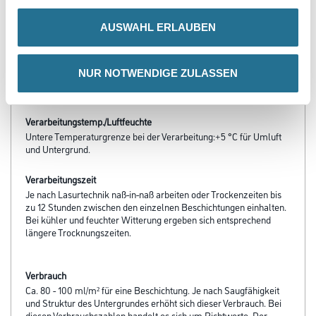
Produkteigenschaft
AUSWAHL ERLAUBEN
- E.L.F.
- Hochtransparent
- Naßabriebklasse 1
NUR NOTWENDIGE ZULASSEN
- Diffussionsfähig
- Beständig gegen wässrige Desinfektionsmittel
Verarbeitungstemp./Luftfeuchte
Untere Temperaturgrenze bei der Verarbeitung:+5 °C für Umluft
und Untergrund.
Verarbeitungszeit
Je nach Lasurtechnik naß-in-naß arbeiten oder Trockenzeiten bis
zu 12 Stunden zwischen den einzelnen Beschichtungen einhalten.
Bei kühler und feuchter Witterung ergeben sich entsprechend
längere Trocknungszeiten.
Verbrauch
Ca. 80 - 100 ml/m² für eine Beschichtung. Je nach Saugfähigkeit
und Struktur des Untergrundes erhöht sich dieser Verbrauch. Bei
diesen Verbrauchszahlen handelt es sich um Richtwerte. Der