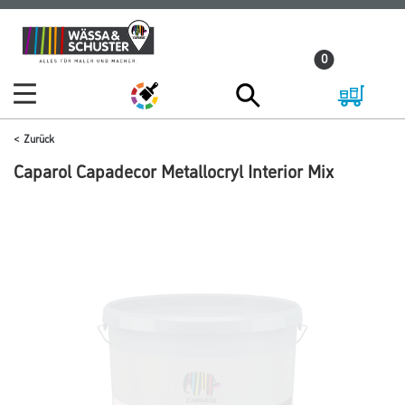
Zum
Zum
Inhalt
Navigationsmenü
0
springen
springen
Zurück
Caparol Capadecor Metallocryl Interior Mix