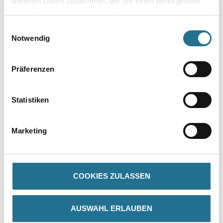
weiteren Daten zusammen, die Sie ihnen bereitgestellt
haben oder die sie im Rahmen Ihrer Nutzung der Dienste
gesammelt haben.
Zur Farbauswahl für Ihren Wunschfarbton
Einwilligungsauswahl
Notwendig
Präferenzen
Statistiken
Marketing
PRODUKTEIGENSCHAFTEN
Produkteigenschaft
COOKIES ZULASSEN
- Emissionsminimiert und lösemittelfrei E.L.F
- AgBB-konform
- Brillanter Metallic-Effekt
AUSWAHL ERLAUBEN
- Nassabriebklasse 1 nach DIN EN 13300
- Nicht brennbar nach DIN 4102, A2