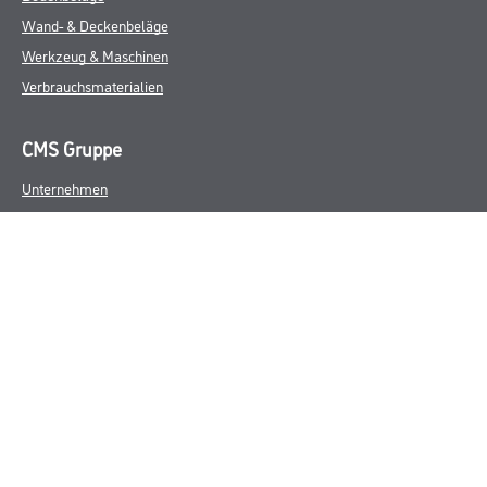
Wand- & Deckenbeläge
Werkzeug & Maschinen
Verbrauchsmaterialien
CMS Gruppe
Unternehmen
Aktuelles
Services
Karriere
Marken
FAQ
Rechtliches
AGB
Nutzungsbedingungen