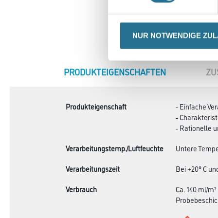
NUR NOTWENDIGE ZU
CURRENT
PRODUKTEIGENSCHAFTEN
ZU
TAB:
Produkteigenschaft
- Einfache Ve
- Charakteris
- Rationelle 
Verarbeitungstemp./Luftfeuchte
Untere Temper
Verarbeitungszeit
Bei +20° C un
Verbrauch
Ca. 140 ml/m²
Probebeschic