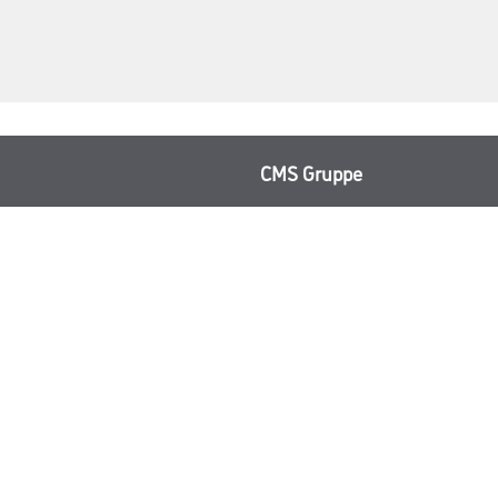
CMS Gruppe
rialien
Unternehmen
Aktuelles
Services
Karriere
Marken
FAQ