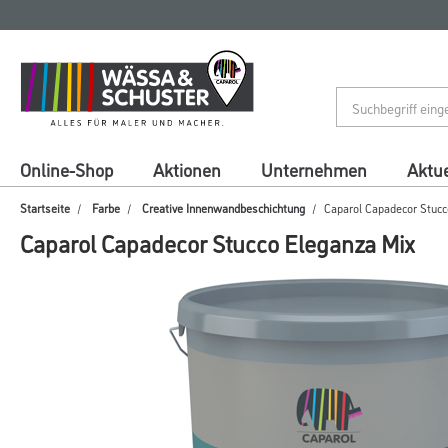
Zum
Zum
Inhalt
Navigationsmenü
springen
springen
Online-Shop
Aktionen
Unternehmen
Aktue
Startseite
Farbe
Creative Innenwandbeschichtung
Caparol Capadecor Stuc
Caparol Capadecor Stucco Eleganza Mix