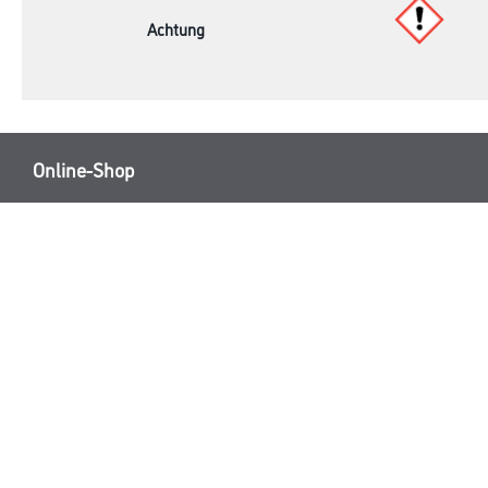
Achtung
Online-Shop
Farbe
Verbrauchsmate
WDV-Systeme
Trockenbau
Putze- und Spachtelmassen
Bodenbeläge
Wand- & Deckenbeläge
Werkzeug & Maschinen