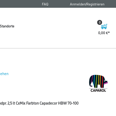
FAQ
Anmelden/Registrieren
0
Standorte
0,00 €
 sehen
dpr. 2,5 lt CxMix Farbton Capadecor HBW 70-100