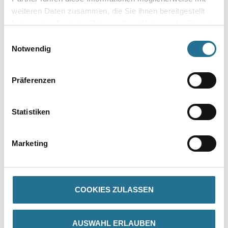
weiteren Daten zusammen, die Sie ihnen bereitgestellt
haben oder die sie im Rahmen Ihrer Nutzung der Dienste
gesammelt haben.
Einwilligungsauswahl
Notwendig
Umrechnungsfaktoren
Präferenzen
Statistiken
Marketing
PRODUKTEIGENSCHAFTEN
COOKIES ZULASSEN
Produkteigenschaft
- Lösemittel- und weichmacherfrei
- Wasserverdünnbar, umweltschonend und geruchsarm
AUSWAHL ERLAUBEN
- Waschbeständig