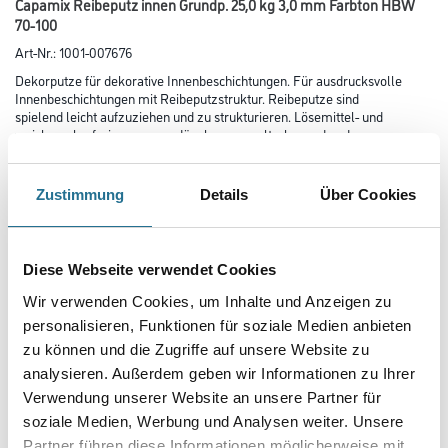
Capamix Reibeputz innen Grundp. 25,0 kg 3,0 mm Farbton HBW
70-100
Art-Nr.:
1001-007676
Dekorputze für dekorative Innenbeschichtungen. Für ausdrucksvolle
Innen­beschichtungen mit Reibeputzstruktur. Reibeputze sind
spielend leicht auf­zuziehen und zu strukturieren. Lösemittel- und
weichmacherfrei, wasserverdünnbar, umweltschonend und
geruchsarm, waschbeständig.
Farbtonbezeichnung
Zustimmung
Details
Über Cookies
Diese Webseite verwendet Cookies
Glanzgrad
Wir verwenden Cookies, um Inhalte und Anzeigen zu
personalisieren, Funktionen für soziale Medien anbieten
zu können und die Zugriffe auf unsere Website zu
Körnung
analysieren. Außerdem geben wir Informationen zu Ihrer
Verwendung unserer Website an unsere Partner für
soziale Medien, Werbung und Analysen weiter. Unsere
Gebinde
Partner führen diese Informationen möglicherweise mit