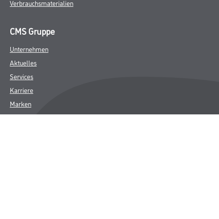
Verbrauchsmaterialien
CMS Gruppe
Unternehmen
Aktuelles
Services
Karriere
Marken
FAQ
Rechtliches
AGB
Nutzungsbedingungen
Logistik- und Servicepreisliste
Impressum
Datenschutz