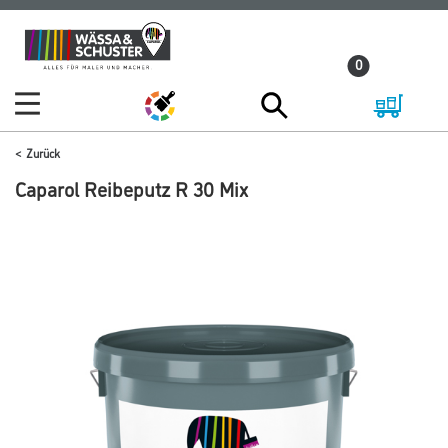
Zum
Zum
Inhalt
Navigationsmenü
0
springen
springen
Zurück
Caparol Reibeputz R 30 Mix