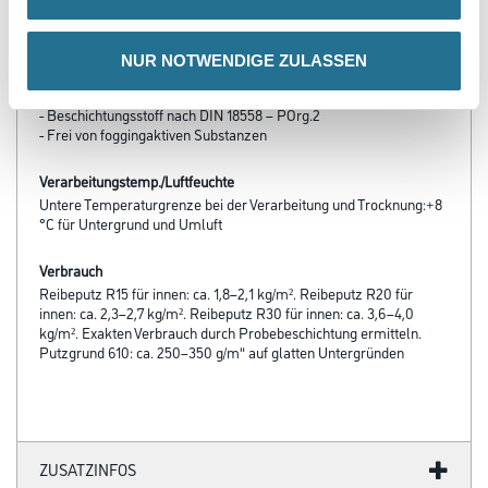
- Diffusionsfähig
- Robust und unempfindlich gegen Stoß und Schlag
- Klassifizierung des Brandverhaltens nach DIN EN 13501-1: A2-
NUR NOTWENDIGE ZULASSEN
s1,d0
- Konservierungsmittelfrei
- Beschichtungsstoff nach DIN 18558 – POrg.2
- Frei von foggingaktiven Substanzen
Verarbeitungstemp./Luftfeuchte
Untere Temperaturgrenze bei der Verarbeitung und Trocknung:+8
°C für Untergrund und Umluft
Verbrauch
Reibeputz R15 für innen: ca. 1,8–2,1 kg/m². Reibeputz R20 für
innen: ca. 2,3–2,7 kg/m². Reibeputz R30 für innen: ca. 3,6–4,0
kg/m². Exakten Verbrauch durch Probebeschichtung ermitteln.
Putzgrund 610: ca. 250–350 g/m" auf glatten Untergründen
ZUSATZINFOS