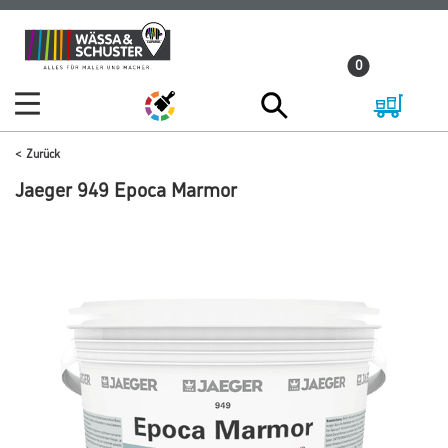
Zum
Zum
Inhalt
Navigationsmenü
0
springen
springen
Zurück
Jaeger 949 Epoca Marmor