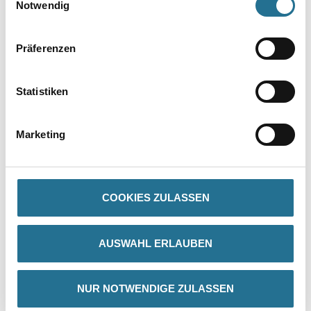
Notwendig
Präferenzen
Statistiken
PRODUKTEIGENSCHAFTEN
Marketing
Produkteigenschaft
- Mit natürlichem Löschkalk
- Rationell und leicht zu verarbeiten
- Reißt nicht
COOKIES ZULASSEN
- Unbrennbar
- Umweltverträglich
- Atmungsaktive Oberfläche
- Sehr gut wasserdampfdiffusionsfähig (410g/m² in 24 Std. (DIN
AUSWAHL ERLAUBEN
53122), µ=50, Sd=0,04 m)
NUR NOTWENDIGE ZULASSEN
Verarbeitungstemp./Luftfeuchte
Während der gesamten Verarbeitungs- und Trocknungszeit darf