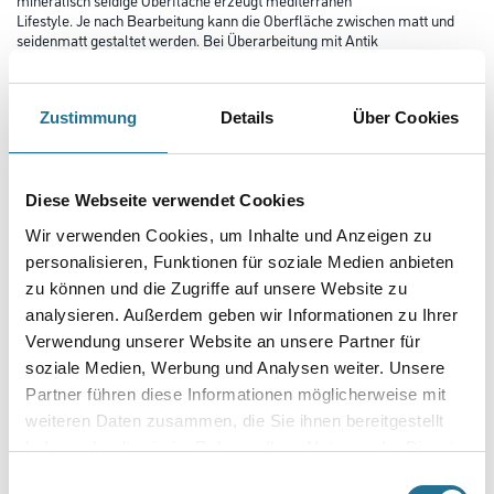
Lifestyle. Je nach Bearbeitung kann die Oberfläche zwischen matt und
seidenmatt gestaltet werden. Bei Überarbeitung mit Antik
Seife kann ein marmorartiger Glanz erzielt werden (Antiktechnik).
Farbtonbezeichnung
Zustimmung
Details
Über Cookies
Glanzgrad
Diese Webseite verwendet Cookies
Wir verwenden Cookies, um Inhalte und Anzeigen zu
personalisieren, Funktionen für soziale Medien anbieten
Gebinde
zu können und die Zugriffe auf unsere Website zu
analysieren. Außerdem geben wir Informationen zu Ihrer
Verwendung unserer Website an unsere Partner für
soziale Medien, Werbung und Analysen weiter. Unsere
Partner führen diese Informationen möglicherweise mit
Umrechnungsfaktoren
weiteren Daten zusammen, die Sie ihnen bereitgestellt
haben oder die sie im Rahmen Ihrer Nutzung der Dienste
gesammelt haben.
Einwilligungsauswahl