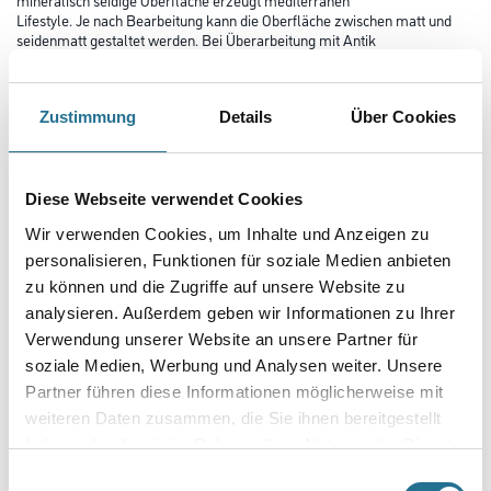
Lifestyle. Je nach Bearbeitung kann die Oberfläche zwischen matt und
seidenmatt gestaltet werden. Bei Überarbeitung mit Antik
Seife kann ein marmorartiger Glanz erzielt werden (Antiktechnik).
Farbtonbezeichnung
Zustimmung
Details
Über Cookies
Glanzgrad
Diese Webseite verwendet Cookies
Wir verwenden Cookies, um Inhalte und Anzeigen zu
personalisieren, Funktionen für soziale Medien anbieten
Gebinde
zu können und die Zugriffe auf unsere Website zu
analysieren. Außerdem geben wir Informationen zu Ihrer
Verwendung unserer Website an unsere Partner für
soziale Medien, Werbung und Analysen weiter. Unsere
Partner führen diese Informationen möglicherweise mit
Umrechnungsfaktoren
weiteren Daten zusammen, die Sie ihnen bereitgestellt
haben oder die sie im Rahmen Ihrer Nutzung der Dienste
gesammelt haben.
Einwilligungsauswahl