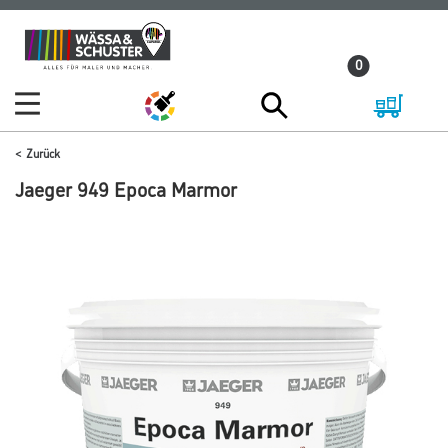
Zum
Zum
Inhalt
Navigationsmenü
0
springen
springen
Zurück
Jaeger 949 Epoca Marmor