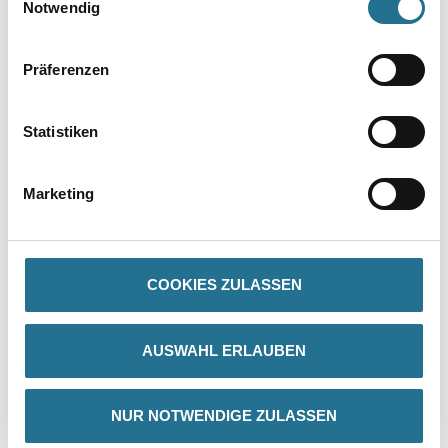
Notwendig
Präferenzen
Statistiken
PRODUKTEIGENSCHAFTEN
Marketing
Produkteigenschaft
- Mit natürlichem Löschkalk
- Rationell und leicht zu verarbeiten
- Reißt nicht
COOKIES ZULASSEN
- Unbrennbar
- Umweltverträglich
- Atmungsaktive Oberfläche
- Sehr gut wasserdampfdiffusionsfähig (410g/m² in 24 Std. (DIN
AUSWAHL ERLAUBEN
53122), µ=50, Sd=0,04 m)
NUR NOTWENDIGE ZULASSEN
Verarbeitungstemp./Luftfeuchte
Während der gesamten Verarbeitungs- und Trocknungszeit darf