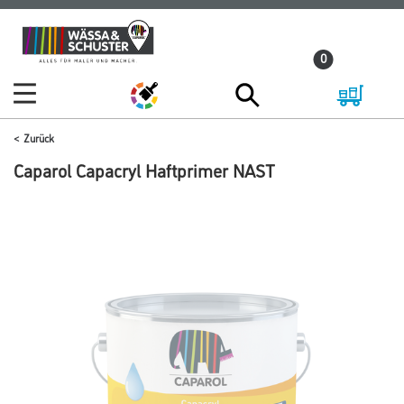
Zum
Zum
Inhalt
Navigationsmenü
0
springen
springen
Zurück
Caparol Capacryl Haftprimer NAST