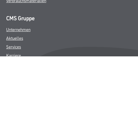
Verbrauchsmaterialien
CMS Gruppe
Unternehmen
Aktuelles
Services
Karriere
Marken
FAQ
Rechtliches
AGB
Nutzungsbedingungen
Logistik- und Servicepreisliste
Impressum
Datenschutz