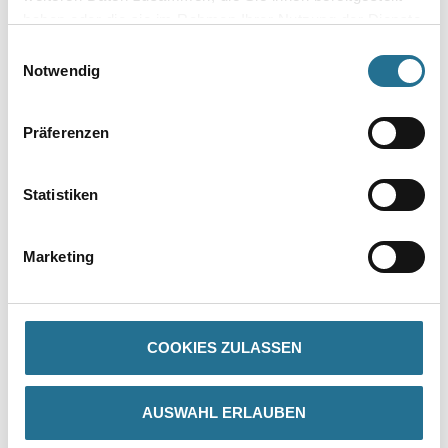
Umrechnungsfaktoren
haben oder die sie im Rahmen Ihrer Nutzung der Dienste
gesammelt haben.
Einwilligungsauswahl
Zur Farbauswahl für Ihren Wunschfarbton
Notwendig
Präferenzen
Statistiken
Marketing
PRODUKTEIGENSCHAFTEN
Produkteigenschaft
COOKIES ZULASSEN
- Schnell trocknend
- Gut schleifbar
- Kinderspielzeug geeignet
- Wasserverdünnbar
AUSWAHL ERLAUBEN
- Umweltschonend
- Hervorragendes Haftvermögen