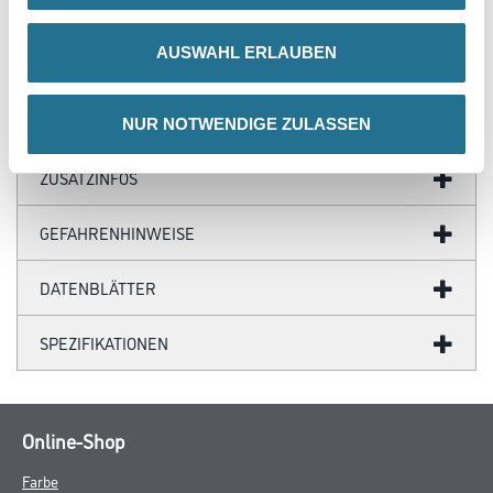
Untergrundbeschaffenheit
abweichen können. Exakte Verbrauchswerte sind nur durch
AUSWAHL ERLAUBEN
vorherige Probebeschichtungen zu ermitteln.
NUR NOTWENDIGE ZULASSEN
ZUSATZINFOS
GEFAHRENHINWEISE
DATENBLÄTTER
SPEZIFIKATIONEN
Online-Shop
Farbe