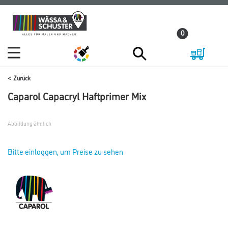
Zum
Zum
Inhalt
Navigationsmenü
0
springen
springen
Zurück
Caparol Capacryl Haftprimer Mix
Abbildung ähnlich
Bitte einloggen, um Preise zu sehen