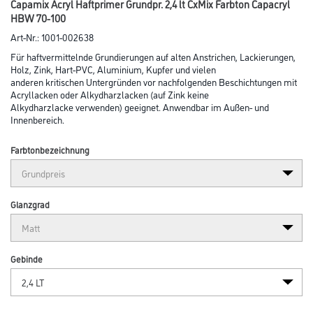
Capamix Acryl Haftprimer Grundpr. 2,4 lt CxMix Farbton Capacryl
HBW 70-100
Art-Nr.:
1001-002638
Für haftvermittelnde Grundierungen auf alten Anstrichen, Lackierungen,
Holz, Zink, Hart-PVC, Aluminium, Kupfer und vielen
anderen kritischen Untergründen vor nachfolgenden Beschichtungen mit
Acryl­lacken oder Alkyd­harzlacken (auf Zink keine
Alkydharz­lacke verwenden) geeignet. Anwendbar im Außen- und
Innenbereich.
Farbtonbezeichnung
Glanzgrad
Gebinde