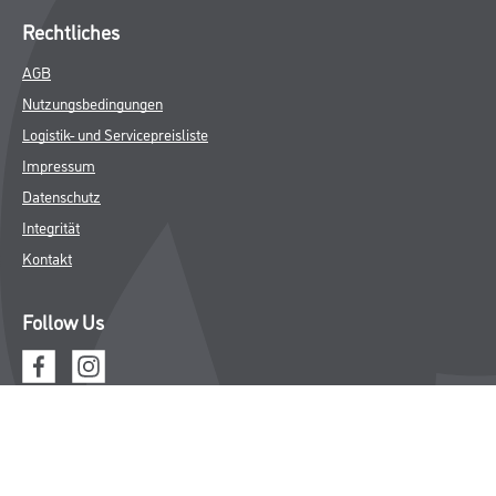
Rechtliches
AGB
Nutzungsbedingungen
Logistik- und Servicepreisliste
Impressum
Datenschutz
Integrität
Kontakt
Follow Us
© Copyright CMS Dienstleistungs-Gesellschaft
* NUR FÜR GEWERBLICHE KUNDEN. ALLE ANGEGEBENEN PREISE
SIND ZZGL. GESETZLICHER MWST.
**Punktestand wird innerhalb mehrerer Wochen aktualisiert.