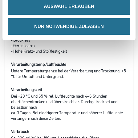
- Maximale Spritzsicherheit
AUSWAHL ERLAUBEN
- Hohe Füllkraft
- Rationelle Verarbeitung
- Hohes Standvermögen bis zu 250 µm Naßschichtdicke
NUR NOTWENDIGE ZULASSEN
- Sehr hohe Lackiersicherheit
- Sehr gutes Deckvermögen
- Blockfest
- Geruchsarm
- Hohe Kratz- und Stoßfestigkeit
Verarbeitungstemp./Luftfeuchte
Untere Temperaturgrenze bei der Verarbeitung und Trocknung: +5
°C für Umluft und Untergrund.
Verarbeitungszeit
Bei +20 °C und 65 % rel. Luftfeuchte nach 4–6 Stunden
oberflächentrocken und überstreichbar. Durchgetrocknet und
belastbar nach
ca. 3 Tagen. Bei niedrigerer Temperatur und höherer Luftfeuchte
verlängern sich diese Zeiten.
Verbrauch
Ca. 200 ml/m² bei 180 µm Nassschichtdicke. Diese