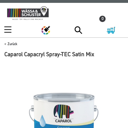
Zum
Zum
Inhalt
Navigationsmenü
0
springen
springen
Zurück
Caparol Capacryl Spray-TEC Satin Mix