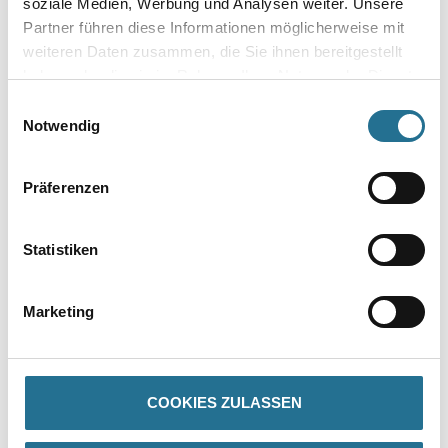
soziale Medien, Werbung und Analysen weiter. Unsere
Partner führen diese Informationen möglicherweise mit
weiteren Daten zusammen, die Sie ihnen bereitgestellt
haben oder die sie im Rahmen Ihrer Nutzung der Dienste
gesammelt haben.
Einwilligungsauswahl
Zur Farbauswahl für Ihren Wunschfarbton
Notwendig
Zur Weißware
Präferenzen
Statistiken
Marketing
PRODUKTEIGENSCHAFTEN
COOKIES ZULASSEN
Produkteigenschaft