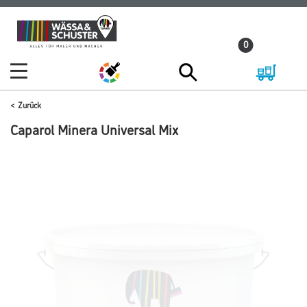
Zum
Zum
Inhalt
Navigationsmenü
0
springen
springen
Zurück
Caparol Minera Universal Mix