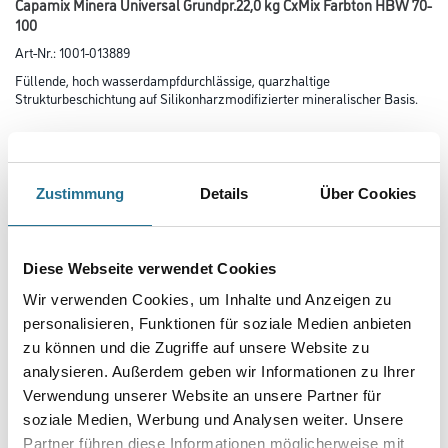
Capamix Minera Universal Grundpr.22,0 kg CxMix Farbton HBW 70-
100
Art-Nr.:
1001-013889
Füllende, hoch wasserdampfdurchlässige, quarzhaltige
Strukturbeschichtung auf Silikonharzmodifizierter mineralischer Basis.
Farbtonbezeichnung
Zustimmung
Details
Über Cookies
Glanzgrad
Diese Webseite verwendet Cookies
Gebinde
Wir verwenden Cookies, um Inhalte und Anzeigen zu
personalisieren, Funktionen für soziale Medien anbieten
zu können und die Zugriffe auf unsere Website zu
analysieren. Außerdem geben wir Informationen zu Ihrer
Verwendung unserer Website an unsere Partner für
soziale Medien, Werbung und Analysen weiter. Unsere
Umrechnungsfaktoren
Partner führen diese Informationen möglicherweise mit