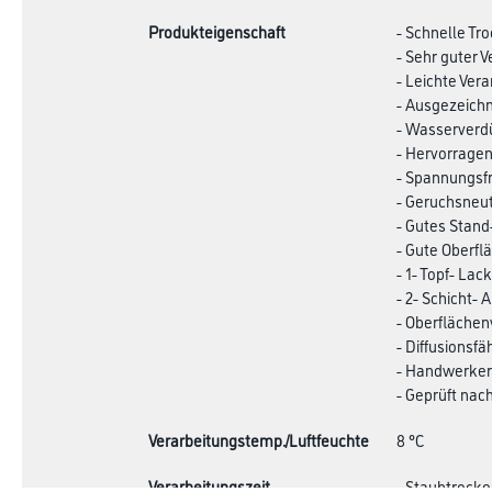
Produkteigenschaft
- Schnelle Tr
- Sehr guter 
- Leichte Ver
- Ausgezeich
- Wasserverd
- Hervorragen
- Spannungsfr
- Geruchsneut
- Gutes Stan
- Gute Oberfl
- 1- Topf- La
- 2- Schicht-
- Oberflächen
- Diffusionsfä
- Handwerkerg
- Geprüft nach
Verarbeitungstemp./Luftfeuchte
8 °C
Verarbeitungszeit
- Staubtrocke