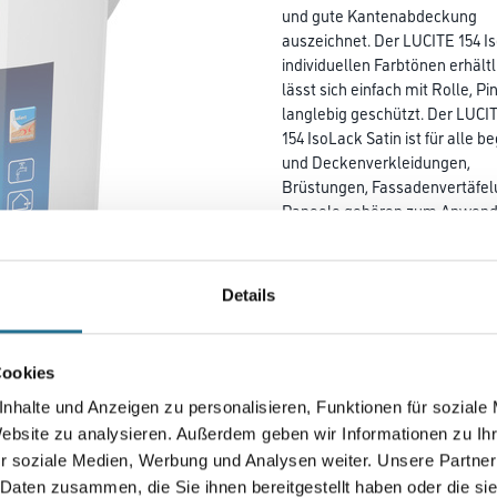
und gute Kantenabdeckung
auszeichnet. Der LUCITE 154 Is
individuellen Farbtönen erhält
lässt sich einfach mit Rolle, Pi
langlebig geschützt. Der LUCI
154 IsoLack Satin ist für alle
und Deckenverkleidungen,
Brüstungen, Fassadenvertäfelu
Paneele gehören zum Anwend
Dieser Wasserlack sorgt für be
Deckvermögen und eine siche
Kantenabdeckung. Dabei ist er
Details
154 IsoLack Satin sperrt
Holzinhaltsstoffe und selbst h
diffusionsfähig und lässt das
Cookies
Holz atmen.
nhalte und Anzeigen zu personalisieren, Funktionen für soziale
Farbtonbezeichnung
Website zu analysieren. Außerdem geben wir Informationen zu I
r soziale Medien, Werbung und Analysen weiter. Unsere Partner
 Daten zusammen, die Sie ihnen bereitgestellt haben oder die s