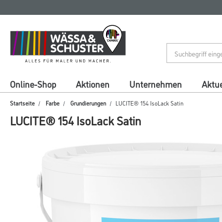
Zum
Zum
Inhalt
Navigationsmenü
springen
springen
Online-Shop
Aktionen
Unternehmen
Aktue
Startseite
Farbe
Grundierungen
LUCITE® 154 IsoLack Satin
LUCITE® 154 IsoLack Satin