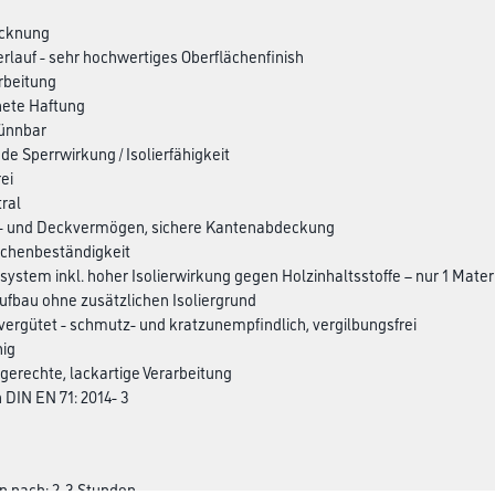
ocknung
Verlauf - sehr hochwertiges Oberflächenfinish
arbeitung
nete Haftung
ünnbar
de Sperrwirkung / Isolierfähigkeit
ei
ral
d- und Deckvermögen, sichere Kantenabdeckung
ächenbeständigkeit
cksystem inkl. hoher Isolierwirkung gegen Holzinhaltsstoffe – nur 1 Mate
 Aufbau ohne zusätzlichen Isoliergrund
vergütet - schmutz- und kratzunempfindlich, vergilbungsfrei
hig
erechte, lackartige Verarbeitung
 DIN EN 71: 2014- 3
n nach: 2-3 Stunden