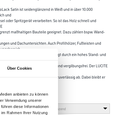
oLack Satin ist seidenglänzend in Weiß und in über 10.000
lich und
nsel oder Spritzgerät verarbeiten. So ist das Holz schnell und
TE
 begrenzt maßhaltigen Bauteile geeignet. Dazu zählen bspw. Wand-
ngen und Dachuntersichten. Auch Profilhölzer, Fußleisten und
ungsbereich.
sonders edle Oberflächen. Das erfolgt durch ein hohes Stand- und
re
 kratz- und schmutzunempfindlich und vergilbungsfrei. Der LUCITE
Über Cookies
artnäckige Ruß- und Nikotinflecken zuverlässig ab. Dabei bleibt er
 Medien anbieten zu können
Glanzgrad
hrer Verwendung unserer
 führen diese Informationen
ie im Rahmen Ihrer Nutzung