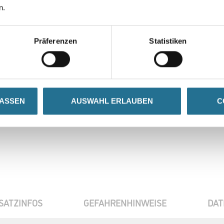
n.
Gebinde
Präferenzen
Statistiken
Umrechnungsfaktoren
Zur Farbauswahl für Ihr
LASSEN
AUSWAHL ERLAUBEN
C
Wunschfarbton
SATZINFOS
GEFAHRENHINWEISE
DAT