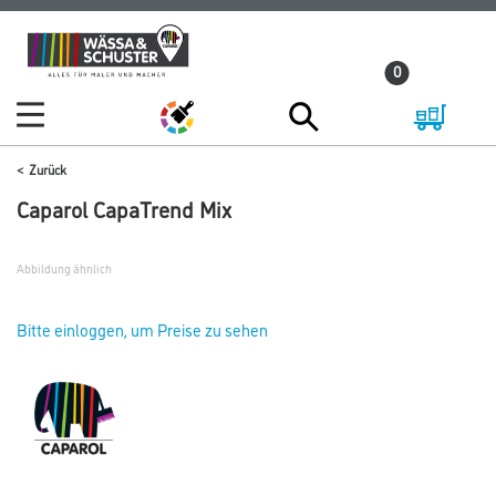
Zum
Zum
Inhalt
Navigationsmenü
0
springen
springen
Zurück
Caparol CapaTrend Mix