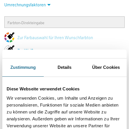
Capamix CapaTrend Grundpr. 2,5 lt CxMix Farbton HBW 70-100
Art-Nr.:
1001-004379
Für hochdeckende Wand- und Decken­anstriche auf allen üblichen
Innenflächen. Hervorragend geeignet für Neu- und
Renovie­rungsanstriche. Nassabriebklasse 3 und Deckkraftklasse 2.
Lösemittelfrei, weichmacherfrei, geruchsarm, umweltschonend
und wasserverdünnbar.
Farbtonbezeichnung
Zustimmung
Details
Über Cookies
Glanzgrad
Diese Webseite verwendet Cookies
Gebinde
Wir verwenden Cookies, um Inhalte und Anzeigen zu
personalisieren, Funktionen für soziale Medien anbieten
zu können und die Zugriffe auf unsere Website zu
analysieren. Außerdem geben wir Informationen zu Ihrer
Verwendung unserer Website an unsere Partner für