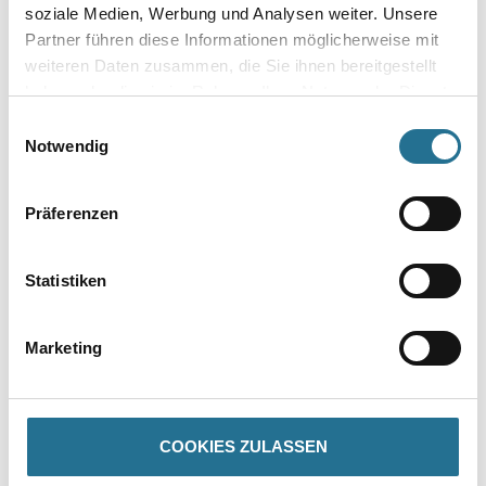
soziale Medien, Werbung und Analysen weiter. Unsere
Umrechnungsfaktoren
Partner führen diese Informationen möglicherweise mit
weiteren Daten zusammen, die Sie ihnen bereitgestellt
haben oder die sie im Rahmen Ihrer Nutzung der Dienste
gesammelt haben.
Einwilligungsauswahl
Zur Farbauswahl für Ihren Wunschfarbton
Notwendig
Zur Weißware
Präferenzen
Statistiken
Marketing
PRODUKTEIGENSCHAFTEN
COOKIES ZULASSEN