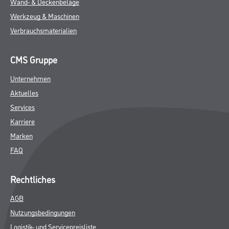
ZUSATZINFOS
GEFAHRENHINWEISE
DATENBLÄTTER
SPEZIFIKATIONEN
Online-Shop
Farbe
WDV-Systeme
Trockenbau
Putze- und Spachtelmassen
Bodenbeläge