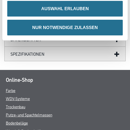
Produkteigenschaft
AUSWAHL ERLAUBEN
- Lösemittelfrei, weichmacherfrei
- Frei von foggingaktiven Substanzen
- Wasserverdünnbar, umweltschonend und geruchsarm
- sd-Wert < 0,1 m
NUR NOTWENDIGE ZULASSEN
- Hohe Deckkraft
- Leicht zu verarbeiten
Verarbeitungstemp./Luftfeuchte
Untere Temperaturgrenze bei der Verarbeitung und Trocknung: +5
°C für Umluft und Untergrund.
Verarbeitungszeit
Siehe TI
Verbrauch
Ca. 140 ml/m² pro Arbeitsgang auf glattem Untergrund. Auf rauen
Flächen entsprechend mehr. Exakten Verbrauch durch
Probebeschichtung ermitteln.