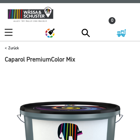
Zum
Zum
Inhalt
Navigationsmenü
0
springen
springen
Zurück
Caparol PremiumColor Mix