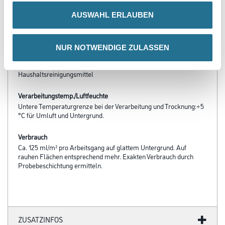
Produkteigenschaft
AUSWAHL ERLAUBEN
- Wasserverdünnbar, umweltschonend und geruchsarm
- Verschmutzungsunempfindlich
- Hoch reinigungsfähig
- Frei von foggingaktiven Substanzen
NUR NOTWENDIGE ZULASSEN
- Diffusionsfähig
- Beständig gegen wäßrige Desinfektions- und
Haushaltsreinigungsmittel
Verarbeitungstemp./Luftfeuchte
Untere Temperaturgrenze bei der Verarbeitung und Trocknung:+5
°C für Umluft und Untergrund.
Verbrauch
Ca. 125 ml/m² pro Arbeitsgang auf glattem Untergrund. Auf
rauhen Flächen entsprechend mehr. Exakten Verbrauch durch
Probebeschichtung ermitteln.
ZUSATZINFOS