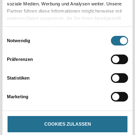
soziale Medien, Werbung und Analysen weiter. Unsere
Umrechnungsfaktoren
Partner führen diese Informationen möglicherweise mit
weiteren Daten zusammen, die Sie ihnen bereitgestellt
haben oder die sie im Rahmen Ihrer Nutzung der Dienste
gesammelt haben.
Einwilligungsauswahl
Zur Farbauswahl für Ihren Wunschfarbton
Notwendig
Zur Weißware
Präferenzen
Statistiken
Marketing
PRODUKTEIGENSCHAFTEN
COOKIES ZULASSEN