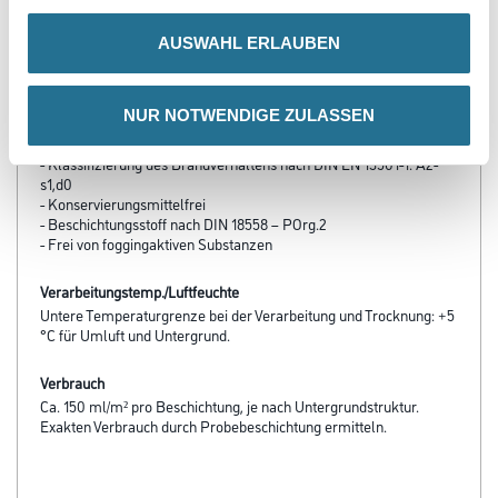
Produkteigenschaft
AUSWAHL ERLAUBEN
- Lösemittel- und weichmacherfrei
- Wasserverdünnbar, umweltschonend und geruchsarm
- Waschbeständig
NUR NOTWENDIGE ZULASSEN
- Diffusionsfähig
- Robust und unempfindlich gegen Stoß und Schlag
- Klassifizierung des Brandverhaltens nach DIN EN 13501-1: A2-
s1,d0
- Konservierungsmittelfrei
- Beschichtungsstoff nach DIN 18558 – POrg.2
- Frei von foggingaktiven Substanzen
Verarbeitungstemp./Luftfeuchte
Untere Temperaturgrenze bei der Verarbeitung und Trocknung: +5
°C für Umluft und Untergrund.
Verbrauch
Ca. 150 ml/m² pro Beschichtung, je nach Untergrundstruktur.
Exakten Verbrauch durch Probebeschichtung ermitteln.