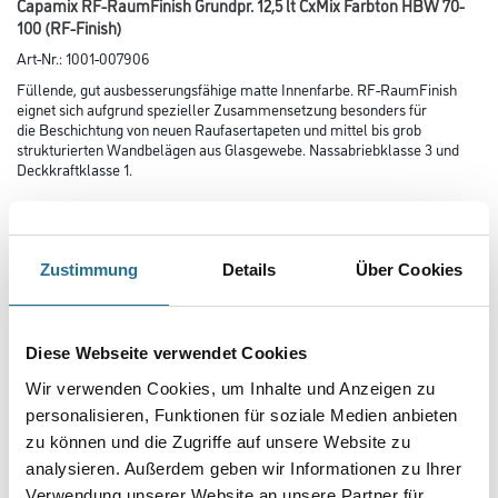
Capamix RF-RaumFinish Grundpr. 12,5 lt CxMix Farbton HBW 70-
100 (RF-Finish)
Art-Nr.:
1001-007906
Füllende, gut ausbesserungsfähige matte Innenfarbe. RF-RaumFinish
eignet sich aufgrund spezieller Zusammensetzung besonders für
die Beschichtung von neuen Raufasertapeten und mittel bis grob
strukturierten Wandbelägen aus Glasgewebe. Nassabriebklasse 3 und
Deckkraftklasse 1.
Farbtonbezeichnung
Zustimmung
Details
Über Cookies
Glanzgrad
Diese Webseite verwendet Cookies
Wir verwenden Cookies, um Inhalte und Anzeigen zu
Gebinde
personalisieren, Funktionen für soziale Medien anbieten
zu können und die Zugriffe auf unsere Website zu
analysieren. Außerdem geben wir Informationen zu Ihrer
Verwendung unserer Website an unsere Partner für