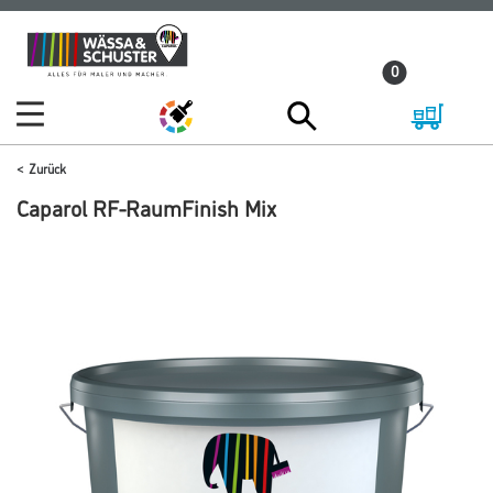
Zum
Zum
Inhalt
Navigationsmenü
0
springen
springen
Zurück
Caparol RF-RaumFinish Mix