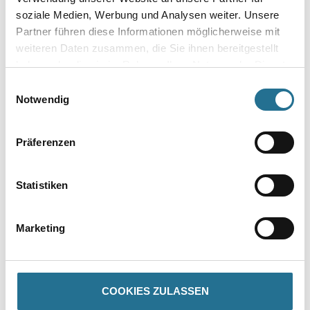
soziale Medien, Werbung und Analysen weiter. Unsere
Umrechnungsfaktoren
Partner führen diese Informationen möglicherweise mit
weiteren Daten zusammen, die Sie ihnen bereitgestellt
haben oder die sie im Rahmen Ihrer Nutzung der Dienste
gesammelt haben.
Einwilligungsauswahl
Notwendig
Zur Farbauswahl für Ihren Wunschfarbton
Zur Weißware
Präferenzen
Statistiken
Marketing
COOKIES ZULASSEN
PRODUKTEIGENSCHAFTEN