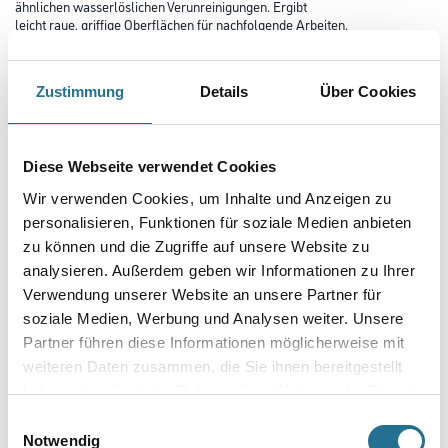
ähnlichen wasserlöslichen Verunreinigungen. Ergibt
leicht raue, griffige Oberflächen für nachfolgende Arbeiten.
Farbtonbezeichnung
Zustimmung
Details
Über Cookies
Glanzgrad
Diese Webseite verwendet Cookies
Wir verwenden Cookies, um Inhalte und Anzeigen zu
personalisieren, Funktionen für soziale Medien anbieten
Gebinde
zu können und die Zugriffe auf unsere Website zu
analysieren. Außerdem geben wir Informationen zu Ihrer
Verwendung unserer Website an unsere Partner für
soziale Medien, Werbung und Analysen weiter. Unsere
Partner führen diese Informationen möglicherweise mit
Umrechnungsfaktoren
weiteren Daten zusammen, die Sie ihnen bereitgestellt
haben oder die sie im Rahmen Ihrer Nutzung der Dienste
gesammelt haben.
Einwilligungsauswahl
Notwendig