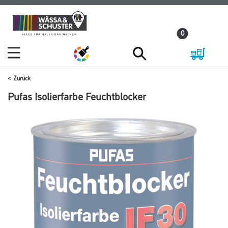
Zum
Zum
Inhalt
Navigationsmenü
0
springen
springen
Zurück
Pufas Isolierfarbe Feuchtblocker