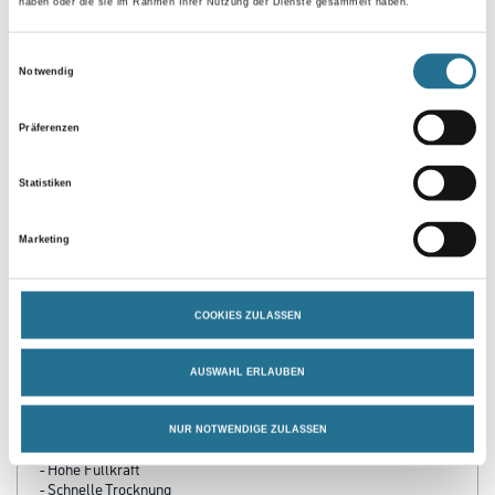
haben oder die sie im Rahmen Ihrer Nutzung der Dienste gesammelt haben.
Einwilligungsauswahl
Notwendig
Zur Farbauswahl für Ihren Wunschfarbton
Präferenzen
Statistiken
Marketing
COOKIES ZULASSEN
PRODUKTEIGENSCHAFTEN
AUSWAHL ERLAUBEN
Produkteigenschaft
NUR NOTWENDIGE ZULASSEN
- Guter Schutz vor Feuchtigkeit
- Hohe Füllkraft
- Schnelle Trocknung