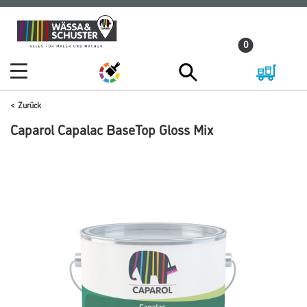
Zum
Zum
Inhalt
Navigationsmenü
0
springen
springen
Zurück
Caparol Capalac BaseTop Gloss Mix