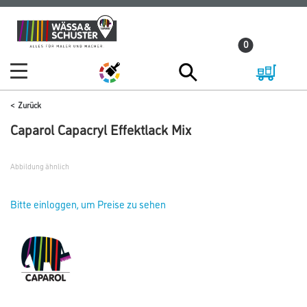
Zum
Zum
Inhalt
Navigationsmenü
0
springen
springen
Zurück
Caparol Capacryl Effektlack Mix
Abbildung ähnlich
Bitte einloggen, um Preise zu sehen