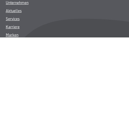
Unternehmen
Aktuelles
Services
Karriere
Marken
FAQ
Rechtliches
AGB
Nutzungsbedingungen
Logistik- und Servicepreisliste
Impressum
Datenschutz
Integrität
Kontakt