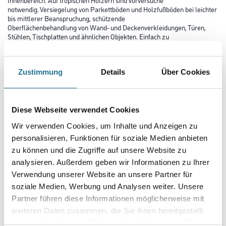
notwendig. Versiegelung von Parkettböden und Holzfußböden bei leichter
bis mittlerer Beanspruchung, schützende
Oberflächenbehandlung von Wand- und Deckenverkleidungen, Türen,
Stühlen, Tischplatten und ähnlichen Objekten. Einfach zu
verarbeiten, leicht auszubessern, schnelle Trocknung. Abrieb- und
kratzfeste Lackierungen mit hoher Füllkraft und langer
Haltbarkeit, keine Belästigung durch scharfen Geruch beim Verarbeiten.
Zustimmung
Details
Über Cookies
Farbtonbezeichnung
Diese Webseite verwendet Cookies
Glanzgrad
Wir verwenden Cookies, um Inhalte und Anzeigen zu
personalisieren, Funktionen für soziale Medien anbieten
zu können und die Zugriffe auf unsere Website zu
analysieren. Außerdem geben wir Informationen zu Ihrer
Gebinde
Verwendung unserer Website an unsere Partner für
soziale Medien, Werbung und Analysen weiter. Unsere
Partner führen diese Informationen möglicherweise mit
weiteren Daten zusammen, die Sie ihnen bereitgestellt
haben oder die sie im Rahmen Ihrer Nutzung der Dienste