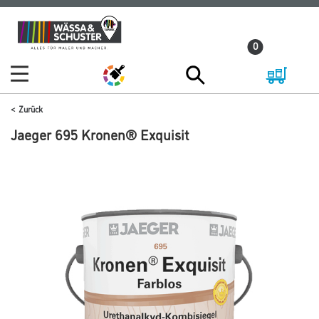
Zum
Zum
Inhalt
Navigationsmenü
0
springen
springen
Zurück
Jaeger 695 Kronen® Exquisit