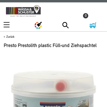
Zum
Zum
Inhalt
Navigationsmenü
0
springen
springen
Zurück
Presto Prestolith plastic Füll-und Ziehspachtel