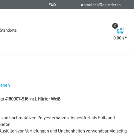
FAQ
Anmelden/Registrieren
0
Standorte
0,00 €
 sehen
gr 4180007-916 incl. Härter Weiß
 von hochreaktiven Polyesterharzen. Asbestfrei, als Füll- und
 Beton
Ausfüllen von Vertiefungen und Unebenheiten verwendbar. Vielseitig