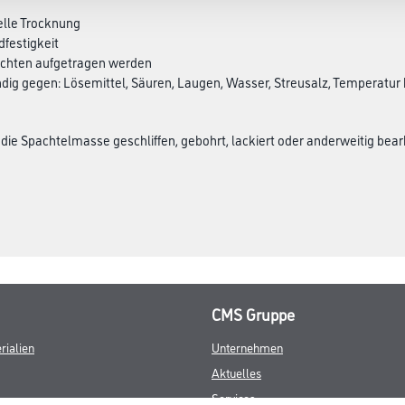
elle Trocknung
dfestigkeit
hichten aufgetragen werden
ig gegen: Lösemittel, Säuren, Laugen, Wasser, Streusalz, Temperatur 
 die Spachtelmasse geschliffen, gebohrt, lackiert oder anderweitig bear
CMS Gruppe
rialien
Unternehmen
Aktuelles
Services