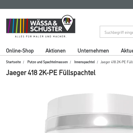
Zum
Zum
Inhalt
Navigationsmenü
springen
springen
Online-Shop
Aktionen
Unternehmen
Aktue
Startseite
Putze und Spachtelmassen
Innenspachtel
Jaeger 418 2K-PE Füll
Jaeger 418 2K-PE Füllspachtel