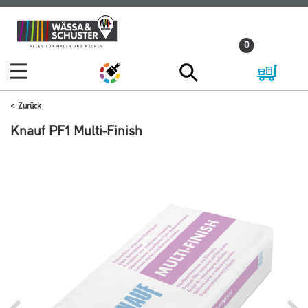
Zum
Zum
Inhalt
Navigationsmenü
0
springen
springen
Zurück
Knauf PF1 Multi-Finish