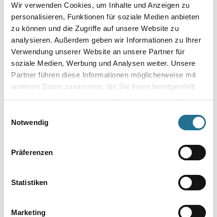
Wir verwenden Cookies, um Inhalte und Anzeigen zu
280x130mm rostfrei
100mm Softgriff rostfrei
personalisieren, Funktionen für soziale Medien anbieten
4086-004708
4086-004718
zu können und die Zugriffe auf unsere Website zu
analysieren. Außerdem geben wir Informationen zu Ihrer
Bitte einloggen, um Preise zu
Bitte einloggen, um Preise zu
Verwendung unserer Website an unsere Partner für
sehen
sehen
soziale Medien, Werbung und Analysen weiter. Unsere
Partner führen diese Informationen möglicherweise mit
weiteren Daten zusammen, die Sie ihnen bereitgestellt
haben oder die sie im Rahmen Ihrer Nutzung der Dienste
gesammelt haben.
PRODUKTEIGENSCHAFTEN
Einwilligungsauswahl
Notwendig
Produkteigenschaft
- Gips-Flächenspachtel für Innenanwendungen
Präferenzen
- Mineralisch
- Pulverförmig, anmachfertig
- Universell einsetzbar
- Hohe Ergiebigkeit
Statistiken
- Auf Null ausziehbar
- Schnelle Trocknung
- Verarbeitung von Hand
Marketing