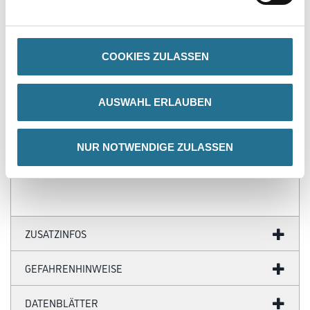
- C7/20/2 nach DIN EN 13279-1
Verarbeitungstemp./Luftfeuchte
Nicht bei Raum- und/oder Bauteiltemperaturen unter +5 °C
COOKIES ZULASSEN
verarbeiten. Frischen Mörtel und aufgebrachten Putz bis zur
vollständigen Trocknung vor Frost schützen.
Verarbeitungszeit
AUSWAHL ERLAUBEN
Je nach Untergrund ca. 60 Minuten.
Verbrauch
NUR NOTWENDIGE ZULASSEN
1,1 kg/m²/mm
ZUSATZINFOS
GEFAHRENHINWEISE
DATENBLÄTTER