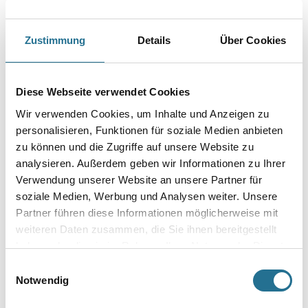
Der hochwirksame Tapetenlöser eignet sich zum Entfernen von
Raufaser-, Vlies-, Papiertapeten und Leimfarbenanstrichen. Dank
seiner speziellen Aktiv-Tensid-Kombination werden die Tapeten mit dem
Zustimmung
Details
Über Cookies
Metylan Tapetenablöser 50% schneller gelöst. Eine leichte
Dosierung ist dank integrierter Füllstandsanzeige möglich. Der
lösemittelfreie Tapetenentferner sorgt für eine gute
Durchweichung der Tapeten, sodass diese einfach abgezogen werden
Diese Webseite verwendet Cookies
können.
Wir verwenden Cookies, um Inhalte und Anzeigen zu
Gebinde
personalisieren, Funktionen für soziale Medien anbieten
zu können und die Zugriffe auf unsere Website zu
analysieren. Außerdem geben wir Informationen zu Ihrer
Verwendung unserer Website an unsere Partner für
soziale Medien, Werbung und Analysen weiter. Unsere
Partner führen diese Informationen möglicherweise mit
Umrechnungsfaktoren
weiteren Daten zusammen, die Sie ihnen bereitgestellt
haben oder die sie im Rahmen Ihrer Nutzung der Dienste
gesammelt haben.
Einwilligungsauswahl
Notwendig