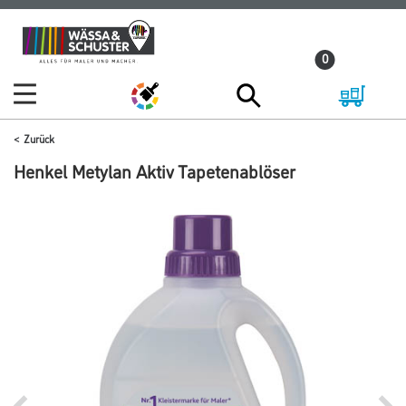
Zum
Zum
Inhalt
Navigationsmenü
0
springen
springen
Zurück
Henkel Metylan Aktiv Tapetenablöser