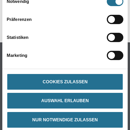
Notwendig
Präferenzen
Statistiken
Marketing
PRODUKTEIGENSCHAFTEN
Produkteigenschaft
- Polyethylen-Folie
COOKIES ZULASSEN
- Transparent
- Gefaltet auf 50 cm
- Einzeln verpackt in bedruckter Verpackungsfolie
AUSWAHL ERLAUBEN
NUR NOTWENDIGE ZULASSEN
ZUSATZINFOS