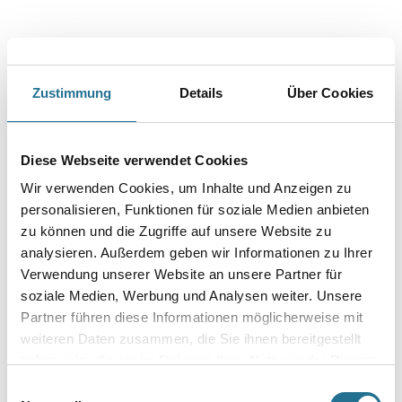
WD Abdeckfolie HDPE 7my, 2x50m Kurzrolle, transparent
Art-Nr.:
4086-001216
Farbtonbezeichnung
Zustimmung
Details
Über Cookies
Länge in Millimeter
Diese Webseite verwendet Cookies
Wir verwenden Cookies, um Inhalte und Anzeigen zu
Breite in millimeter
personalisieren, Funktionen für soziale Medien anbieten
zu können und die Zugriffe auf unsere Website zu
analysieren. Außerdem geben wir Informationen zu Ihrer
Verwendung unserer Website an unsere Partner für
Stärke in millimeter
soziale Medien, Werbung und Analysen weiter. Unsere
Partner führen diese Informationen möglicherweise mit
weiteren Daten zusammen, die Sie ihnen bereitgestellt
haben oder die sie im Rahmen Ihrer Nutzung der Dienste
Umrechnungsfaktoren
gesammelt haben.
Einwilligungsauswahl