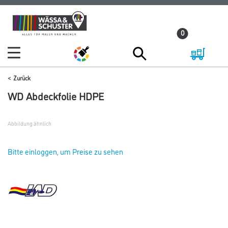
Zum
Zum
Inhalt
Navigationsmenü
0
springen
springen
Zurück
WD Abdeckfolie HDPE