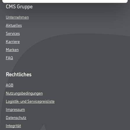
GEFAHRENHINWEISE
SPEZIFIKATIONEN
Online-Shop
Farbe
WDV-Systeme
Trockenbau
Putze- und Spachtelmassen
Bodenbeläge
Wand- & Deckenbeläge
Werkzeug & Maschinen
Verbrauchsmaterialien