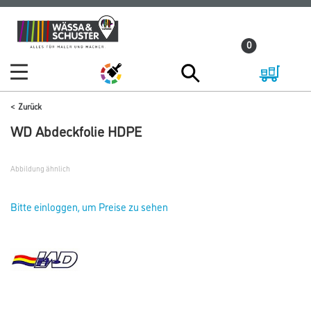
Zum
Zum
Inhalt
Navigationsmenü
0
springen
springen
Zurück
WD Abdeckfolie HDPE