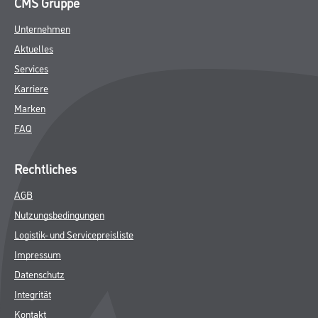
GEFAHRENHINWEISE
SPEZIFIKATIONEN
Online-Shop
Farbe
WDV-Systeme
Trockenbau
Putze- und Spachtelmassen
Bodenbeläge
Wand- & Deckenbeläge
Werkzeug & Maschinen
Verbrauchsmaterialien