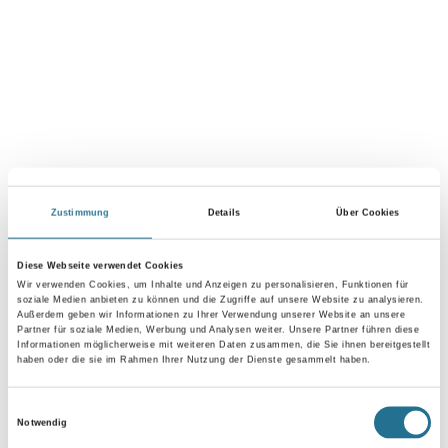
WD Abdeckfolie HDPE 30my, 2x50m transparent
Art-Nr.:
4086-007349
Farbtonbezeichnung
Länge in Millimeter
Zustimmung
Details
Über Cookies
Breite in millimeter
Diese Webseite verwendet Cookies
Wir verwenden Cookies, um Inhalte und Anzeigen zu personalisieren, Funktionen für
soziale Medien anbieten zu können und die Zugriffe auf unsere Website zu analysieren.
Stärke in millimeter
Außerdem geben wir Informationen zu Ihrer Verwendung unserer Website an unsere
Partner für soziale Medien, Werbung und Analysen weiter. Unsere Partner führen diese
Informationen möglicherweise mit weiteren Daten zusammen, die Sie ihnen bereitgestellt
haben oder die sie im Rahmen Ihrer Nutzung der Dienste gesammelt haben.
Einwilligungsauswahl
Umrechnungsfaktoren
Notwendig