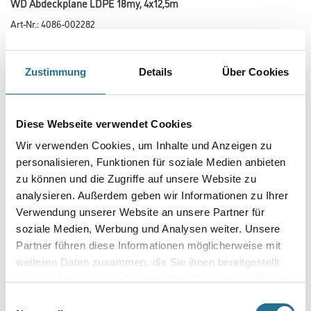
WD Abdeckplane LDPE 18my, 4x12,5m
Art-Nr.:
4086-002282
Farbtonbezeichnung
Zustimmung
Details
Über Cookies
Länge in Millimeter
Diese Webseite verwendet Cookies
Wir verwenden Cookies, um Inhalte und Anzeigen zu
Breite in millimeter
personalisieren, Funktionen für soziale Medien anbieten
zu können und die Zugriffe auf unsere Website zu
analysieren. Außerdem geben wir Informationen zu Ihrer
Verwendung unserer Website an unsere Partner für
Stärke in millimeter
soziale Medien, Werbung und Analysen weiter. Unsere
Partner führen diese Informationen möglicherweise mit
weiteren Daten zusammen, die Sie ihnen bereitgestellt
haben oder die sie im Rahmen Ihrer Nutzung der Dienste
Umrechnungsfaktoren
gesammelt haben.
Einwilligungsauswahl