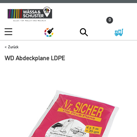
Zum
Zum
Inhalt
Navigationsmenü
0
springen
springen
Zurück
WD Abdeckplane LDPE