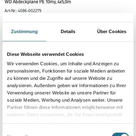
WD Abdeckplane PE 10my, 4x5,0m
Art-Nr.:
4086-002279
Farbtonbezeichnung
Zustimmung
Details
Über Cookies
Länge in Millimeter
Diese Webseite verwendet Cookies
Wir verwenden Cookies, um Inhalte und Anzeigen zu
Breite in millimeter
personalisieren, Funktionen für soziale Medien anbieten
zu können und die Zugriffe auf unsere Website zu
analysieren. Außerdem geben wir Informationen zu Ihrer
Verwendung unserer Website an unsere Partner für
Stärke in millimeter
soziale Medien, Werbung und Analysen weiter. Unsere
Partner führen diese Informationen möglicherweise mit
weiteren Daten zusammen, die Sie ihnen bereitgestellt
haben oder die sie im Rahmen Ihrer Nutzung der Dienste
Umrechnungsfaktoren
gesammelt haben.
Einwilligungsauswahl