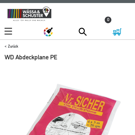
Zum
Zum
Inhalt
Navigationsmenü
0
springen
springen
Zurück
WD Abdeckplane PE