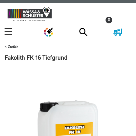
Zum
Zum
Inhalt
Navigationsmenü
0
springen
springen
Zurück
Fakolith FK 16 Tiefgrund