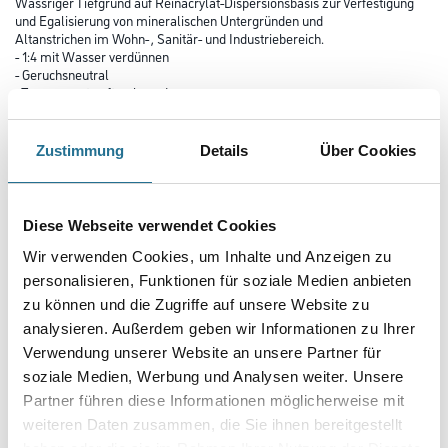
Wässriger Tiefgrund auf Reinacrylat-Dispersionsbasis zur Verfestigung
und Egalisierung von mineralischen Untergründen und
Altanstrichen im Wohn- , Sanitär- und Industriebereich.
- 1:4 mit Wasser verdünnen
- Geruchsneutral
- Transparent auftrocknend
- Mindestverarbeitungstemperatur: +10°C
- Isolierung:
Wässrige Isolierung auf Reinacrylatbasis für den Innen- und
Zustimmung
Details
Über Cookies
Außenbereich. Zur Isolierung von Rauch-, Fett- und
Zuckerverbindungen, Nikotin, ausgetrockneten Wasserflecken.
Geruchsneutrale Isolierlösung für den Wohn-, Sanitär- und
Industriebereich. Auch geeignet für die Brandsanierung.
Diese Webseite verwendet Cookies
Wir verwenden Cookies, um Inhalte und Anzeigen zu
Farbtonbezeichnung
personalisieren, Funktionen für soziale Medien anbieten
zu können und die Zugriffe auf unsere Website zu
analysieren. Außerdem geben wir Informationen zu Ihrer
Gebinde
Verwendung unserer Website an unsere Partner für
soziale Medien, Werbung und Analysen weiter. Unsere
Partner führen diese Informationen möglicherweise mit
weiteren Daten zusammen, die Sie ihnen bereitgestellt