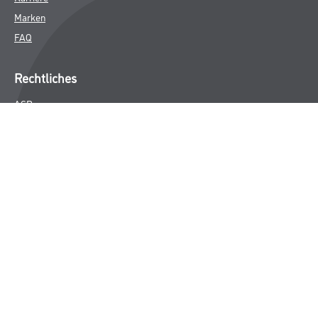
Marken
FAQ
Rechtliches
AGB
Nutzungsbedingungen
Logistik- und Servicepreisliste
Impressum
Datenschutz
Integrität
Kontakt
Follow Us