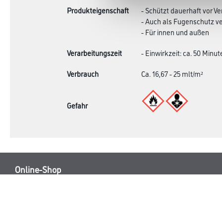
Produkteigenschaft
- Schützt dauerhaft vor
- Auch als Fugenschutz 
- Für innen und außen
Verarbeitungszeit
- Einwirkzeit: ca. 50 Minut
Verbrauch
Ca. 16,67 - 25 mlt/m²
Gefahr
Online-Shop
Farbe
Verbrauchsmate
WDV-Systeme
Trockenbau