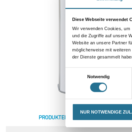
Diese Webseite verwendet 
Wir verwenden Cookies, um I
und die Zugriffe auf unsere 
Website an unsere Partner fü
möglicherweise mit weiteren
der Dienste gesammelt habe
Einwilligungsauswahl
Notwendig
NUR NOTWENDIGE ZU
CURRENT
PRODUKTEIGENSCHAFTEN
ZU
TAB: