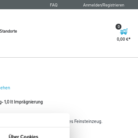
FAQ
Anmelden/Registrieren
0
Standorte
0,00 €
 sehen
- 1,0 lt Imprägnierung
attes, geschliffenes und strukturiertes Feinsteinzeug.
Gebinde
Über Cookies