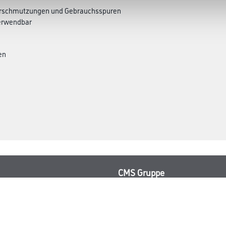
 Verschmutzungen und Gebrauchsspuren
verwendbar
en
CMS Gruppe
rialien
Unternehmen
Aktuelles
Services