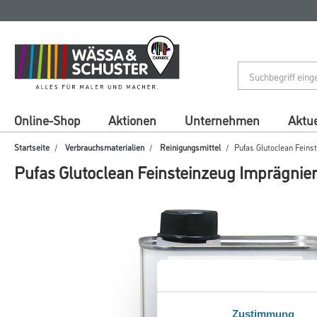
Zum
Zum
Inhalt
Navigationsmenü
springen
springen
Online-Shop
Aktionen
Unternehmen
Aktue
Startseite
Verbrauchsmaterialien
Reinigungsmittel
Pufas Glutoclean Feins
Pufas Glutoclean Feinsteinzeug Imprägnie
Zustimmung