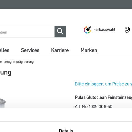
Farbauswahl
lles
Services
Karriere
Marken
teinzeug Imprägnierung
rung
Bitte einloggen, um Preise zu
Pufas Glutoclean Feinsteinzeug
Art-Nr.:
1005-001060
Imprägnierung für poliertes, m
Farbtonbezeichnung
Details