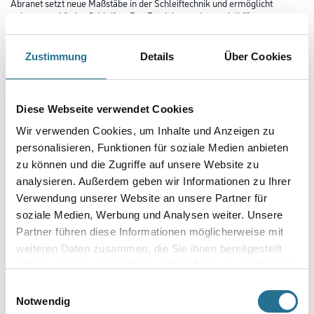
Abranet setzt neue Maßstäbe in der Schleiftechnik und ermöglicht
nahezu staubfreies Schleifen. Das Produkt wurde speziell für
das Schleifen von Lacken, Kunststoffen, weichem Aluminium, Weichholz
etc. entwickelt. Durch die zahlreichen Löcher wird die
optimale Staubabsaugung gewährleistet und eine höhere Standzeit
Zustimmung
Details
Über Cookies
erreicht.
Durchmesser in millimeter
Diese Webseite verwendet Cookies
Wir verwenden Cookies, um Inhalte und Anzeigen zu
personalisieren, Funktionen für soziale Medien anbieten
Körnung
zu können und die Zugriffe auf unsere Website zu
analysieren. Außerdem geben wir Informationen zu Ihrer
Verwendung unserer Website an unsere Partner für
soziale Medien, Werbung und Analysen weiter. Unsere
Umrechnungsfaktoren
Partner führen diese Informationen möglicherweise mit
weiteren Daten zusammen, die Sie ihnen bereitgestellt
haben oder die sie im Rahmen Ihrer Nutzung der Dienste
gesammelt haben.
Einwilligungsauswahl
Notwendig