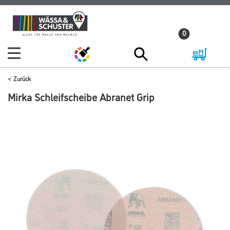
Zum
Zum
Inhalt
Navigationsmenü
0
springen
springen
Zurück
Mirka Schleifscheibe Abranet Grip