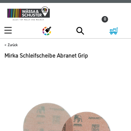
Zum
Zum
Inhalt
Navigationsmenü
0
springen
springen
Zurück
Mirka Schleifscheibe Abranet Grip