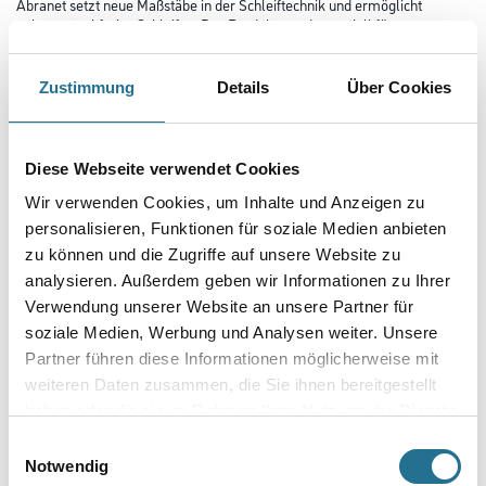
Abranet setzt neue Maßstäbe in der Schleiftechnik und ermöglicht
nahezu staubfreies Schleifen. Das Produkt wurde speziell für
das Schleifen von Lacken, Kunststoffen, weichem Aluminium, Weichholz
etc. entwickelt. Durch die zahlreichen Löcher wird die
optimale Staubabsaugung gewährleistet und eine höhere Standzeit
Zustimmung
Details
Über Cookies
erreicht.
Durchmesser in millimeter
Diese Webseite verwendet Cookies
Wir verwenden Cookies, um Inhalte und Anzeigen zu
personalisieren, Funktionen für soziale Medien anbieten
Körnung
zu können und die Zugriffe auf unsere Website zu
analysieren. Außerdem geben wir Informationen zu Ihrer
Verwendung unserer Website an unsere Partner für
soziale Medien, Werbung und Analysen weiter. Unsere
Umrechnungsfaktoren
Partner führen diese Informationen möglicherweise mit
weiteren Daten zusammen, die Sie ihnen bereitgestellt
haben oder die sie im Rahmen Ihrer Nutzung der Dienste
gesammelt haben.
Einwilligungsauswahl
Notwendig