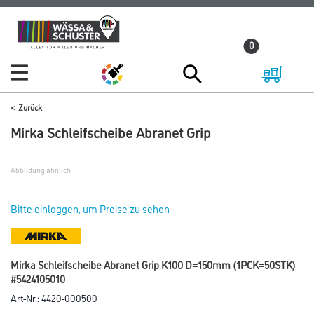
Zum
Zum
Inhalt
Navigationsmenü
0
springen
springen
Zurück
Mirka Schleifscheibe Abranet Grip
Abbildung ähnlich
Bitte einloggen, um Preise zu sehen
Mirka Schleifscheibe Abranet Grip K100 D=150mm (1PCK=50STK)
#5424105010
Art-Nr.:
4420-000500