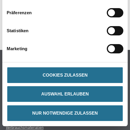
GEFAHRENHINWEISE
Präferenzen
DATENBLÄTTER
Statistiken
SPEZIFIKATIONEN
Marketing
Online-Shop
Farbe
COOKIES ZULASSEN
WDV-Systeme
Trockenbau
AUSWAHL ERLAUBEN
Putze- und Spachtelmassen
Bodenbeläge
Wand- & Deckenbeläge
NUR NOTWENDIGE ZULASSEN
Werkzeug & Maschinen
Verbrauchsmaterialien