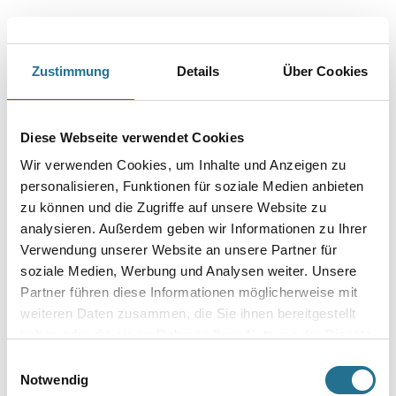
Zustimmung
Details
Über Cookies
PRODUKTEIGENSCHAFTEN
Diese Webseite verwendet Cookies
Produkteigenschaft
- Das einzigartige staubfreie Schleiferlebnis
Wir verwenden Cookies, um Inhalte und Anzeigen zu
- Extreme Lebensdauer aufgrund der Netzschleifstruktur (bis zu
personalisieren, Funktionen für soziale Medien anbieten
10 Mal länger als Standardprodukte)
- Empfohlen für zahlreiche Holzarten, Farben und Lacke
zu können und die Zugriffe auf unsere Website zu
- Beschleunigt die Oberflächenbearbeitung
analysieren. Außerdem geben wir Informationen zu Ihrer
- Gut geeignet für zahlreiche harte Oberflächenarten
Verwendung unserer Website an unsere Partner für
- Geeignet für alle Schleifmaschinen – unabhängig von der
Lochkonfiguration
soziale Medien, Werbung und Analysen weiter. Unsere
Partner führen diese Informationen möglicherweise mit
weiteren Daten zusammen, die Sie ihnen bereitgestellt
haben oder die sie im Rahmen Ihrer Nutzung der Dienste
gesammelt haben.
Einwilligungsauswahl
ZUSATZINFOS
Notwendig