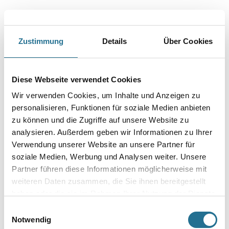
Zustimmung
Details
Über Cookies
PRODUKTEIGENSCHAFTEN
Diese Webseite verwendet Cookies
Produkteigenschaft
- Das einzigartige staubfreie Schleiferlebnis
Wir verwenden Cookies, um Inhalte und Anzeigen zu
- Extreme Lebensdauer aufgrund der Netzschleifstruktur (bis zu
personalisieren, Funktionen für soziale Medien anbieten
10 Mal länger als Standardprodukte)
- Empfohlen für zahlreiche Holzarten, Farben und Lacke
zu können und die Zugriffe auf unsere Website zu
- Beschleunigt die Oberflächenbearbeitung
analysieren. Außerdem geben wir Informationen zu Ihrer
- Gut geeignet für zahlreiche harte Oberflächenarten
Verwendung unserer Website an unsere Partner für
- Geeignet für alle Schleifmaschinen – unabhängig von der
Lochkonfiguration
soziale Medien, Werbung und Analysen weiter. Unsere
Partner führen diese Informationen möglicherweise mit
weiteren Daten zusammen, die Sie ihnen bereitgestellt
haben oder die sie im Rahmen Ihrer Nutzung der Dienste
gesammelt haben.
Einwilligungsauswahl
ZUSATZINFOS
Notwendig