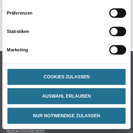
GEFAHRENHINWEISE
Präferenzen
DATENBLÄTTER
Statistiken
SPEZIFIKATIONEN
Marketing
Online-Shop
Farbe
COOKIES ZULASSEN
WDV-Systeme
Trockenbau
AUSWAHL ERLAUBEN
Putze- und Spachtelmassen
Bodenbeläge
Wand- & Deckenbeläge
NUR NOTWENDIGE ZULASSEN
Werkzeug & Maschinen
Verbrauchsmaterialien