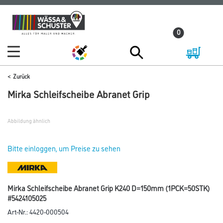
Zum
Zum
Inhalt
Navigationsmenü
0
springen
springen
Zurück
Mirka Schleifscheibe Abranet Grip
Abbildung ähnlich
Bitte einloggen, um Preise zu sehen
Mirka Schleifscheibe Abranet Grip K240 D=150mm (1PCK=50STK)
#5424105025
Art-Nr.:
4420-000504