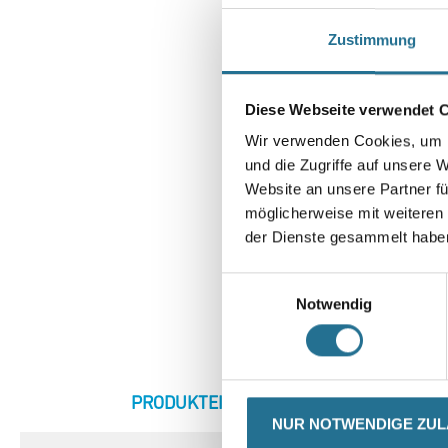
Zustimmung
Diese Webseite verwendet 
Wir verwenden Cookies, um I
und die Zugriffe auf unsere 
Website an unsere Partner fü
möglicherweise mit weiteren
der Dienste gesammelt habe
Einwilligungsauswahl
Notwendig
CURRENT
PRODUKTEIGENSCHAFTEN
ZU
TAB:
NUR NOTWENDIGE ZU