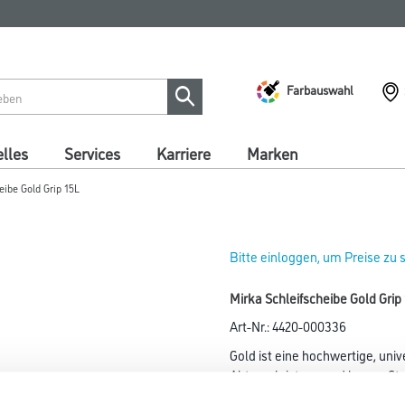
Farbauswahl
lles
Services
Karriere
Marken
eibe Gold Grip 15L
Bitte einloggen, um Preise zu
Mirka Schleifscheibe Gold Gr
Art-Nr.:
4420-000336
Gold ist eine hochwertige, univ
Abtragsleistung und langer Sta
Es ist in vielen unterschiedl