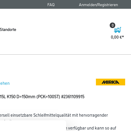
FAQ
Anmelden/Registrieren
0
Standorte
0,00 €
 sehen
ip 15L K150 D=150mm (PCK=100ST) #2361109915
ersell einsetzbare Schleifmittelqualität mit hervorragender
ndzeit.
ichen Abmessungen und Lochsystemen verfügbar und kann so auf