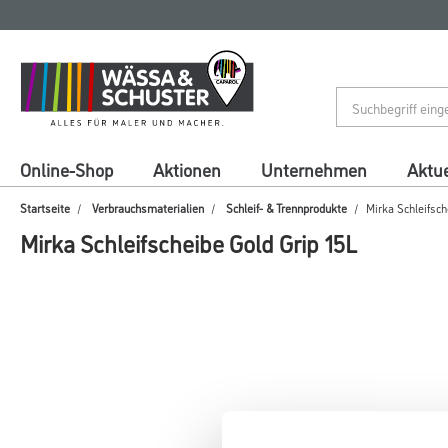
Zum
Zum
Inhalt
Navigationsmenü
springen
springen
Online-Shop
Aktionen
Unternehmen
Aktue
Startseite
Verbrauchsmaterialien
Schleif- & Trennprodukte
Mirka Schleifsch
Mirka Schleifscheibe Gold Grip 15L