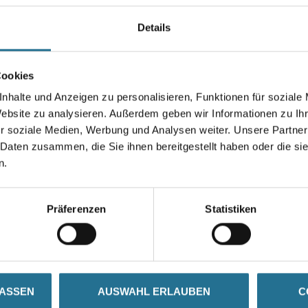
vielen bekannten Maschinen-
eingesetzt werden.
Details
Durchmesser in millimeter
Cookies
nhalte und Anzeigen zu personalisieren, Funktionen für soziale
Website zu analysieren. Außerdem geben wir Informationen zu I
r soziale Medien, Werbung und Analysen weiter. Unsere Partner
Umrechnungsfaktoren
 Daten zusammen, die Sie ihnen bereitgestellt haben oder die s
n.
Präferenzen
Statistiken
SATZINFOS
GEFAHRENHINWEISE
DAT
LASSEN
AUSWAHL ERLAUBEN
C