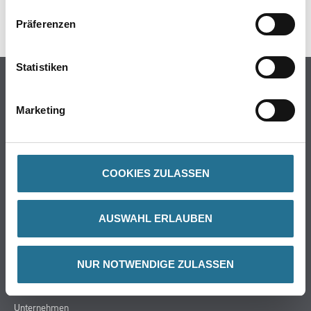
SPEZIFIKATIONEN
Präferenzen
Statistiken
Online-Shop
Farbe
Marketing
WDV-Systeme
Trockenbau
Putze- und Spachtelmassen
COOKIES ZULASSEN
Bodenbeläge
Wand- & Deckenbeläge
AUSWAHL ERLAUBEN
Werkzeug & Maschinen
Verbrauchsmaterialien
NUR NOTWENDIGE ZULASSEN
CMS Gruppe
Unternehmen