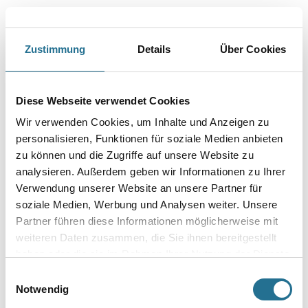
Zustimmung
Details
Über Cookies
PRODUKTEIGENSCHAFTEN
Produkteigenschaft
Diese Webseite verwendet Cookies
- Universelles Produkt mit gutem Preis-Qualitätsverhältnis
Wir verwenden Cookies, um Inhalte und Anzeigen zu
- Ideal zum Schleifen weicher und harter Holzarten
- Das Produkt ist gut geeignet für Anwendungen zum Schleifen
personalisieren, Funktionen für soziale Medien anbieten
von Füllern und Grundierungen
zu können und die Zugriffe auf unsere Website zu
analysieren. Außerdem geben wir Informationen zu Ihrer
Verwendung unserer Website an unsere Partner für
soziale Medien, Werbung und Analysen weiter. Unsere
Partner führen diese Informationen möglicherweise mit
ZUSATZINFOS
weiteren Daten zusammen, die Sie ihnen bereitgestellt
haben oder die sie im Rahmen Ihrer Nutzung der Dienste
GEFAHRENHINWEISE
gesammelt haben.
Einwilligungsauswahl
Notwendig
DATENBLÄTTER