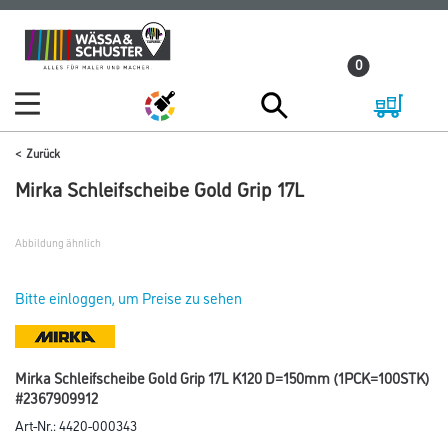
Zum
Zum
Inhalt
Navigationsmenü
0
springen
springen
Zurück
Mirka Schleifscheibe Gold Grip 17L
Abbildung ähnlich
Bitte einloggen, um Preise zu sehen
Mirka Schleifscheibe Gold Grip 17L K120 D=150mm (1PCK=100STK)
#2367909912
Art-Nr.:
4420-000343