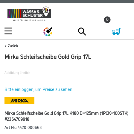
Zum
Zum
Inhalt
Navigationsmenü
0
springen
springen
Zurück
Mirka Schleifscheibe Gold Grip 17L
Abbildung ähnlich
Bitte einloggen, um Preise zu sehen
Mirka Schleifscheibe Gold Grip 17L K180 D=125mm (1PCK=100STK)
#2364709918
Art-Nr.:
4420-000668