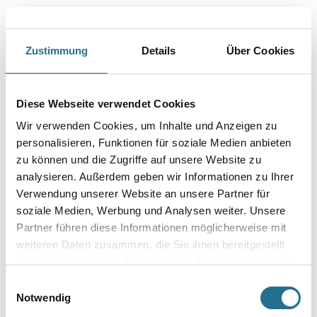
Zustimmung
Details
Über Cookies
PRODUKTEIGENSCHAFTEN
Produkteigenschaft
Diese Webseite verwendet Cookies
- Universelles Produkt mit gutem Preis-Qualitätsverhältnis
Wir verwenden Cookies, um Inhalte und Anzeigen zu
- Ideal zum Schleifen weicher und harter Holzarten
- Das Produkt ist gut geeignet für Anwendungen zum Schleifen
personalisieren, Funktionen für soziale Medien anbieten
von Füllern und Grundierungen
zu können und die Zugriffe auf unsere Website zu
analysieren. Außerdem geben wir Informationen zu Ihrer
Verwendung unserer Website an unsere Partner für
soziale Medien, Werbung und Analysen weiter. Unsere
Partner führen diese Informationen möglicherweise mit
ZUSATZINFOS
weiteren Daten zusammen, die Sie ihnen bereitgestellt
haben oder die sie im Rahmen Ihrer Nutzung der Dienste
GEFAHRENHINWEISE
gesammelt haben.
Einwilligungsauswahl
Notwendig
DATENBLÄTTER