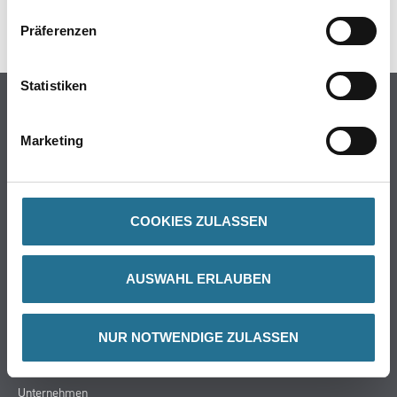
SPEZIFIKATIONEN
Präferenzen
Statistiken
Online-Shop
Farbe
Marketing
WDV-Systeme
Trockenbau
Putze- und Spachtelmassen
COOKIES ZULASSEN
Bodenbeläge
Wand- & Deckenbeläge
AUSWAHL ERLAUBEN
Werkzeug & Maschinen
Verbrauchsmaterialien
NUR NOTWENDIGE ZULASSEN
CMS Gruppe
Unternehmen