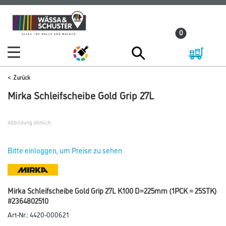
Zum
Zum
Inhalt
Navigationsmenü
0
springen
springen
Zurück
Mirka Schleifscheibe Gold Grip 27L
Abbildung ähnlich
Bitte einloggen, um Preise zu sehen
Mirka Schleifscheibe Gold Grip 27L K100 D=225mm (1PCK = 25STK)
#2364802510
Art-Nr.:
4420-000621