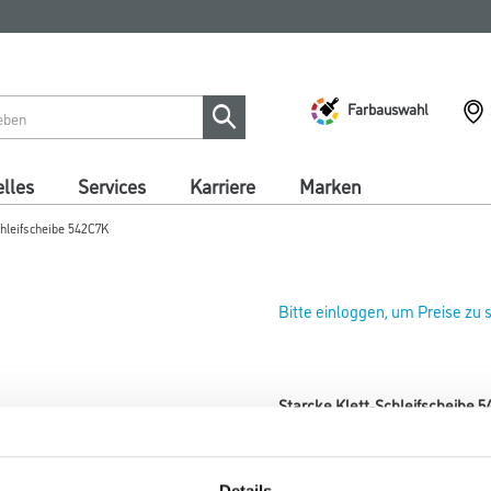
Farbauswahl
lles
Services
Karriere
Marken
chleifscheibe 542C7K
Bitte einloggen, um Preise zu
Starcke Klett-Schleifscheibe
Art-Nr.:
4086-002453
Durchmesser in millimeter
Details