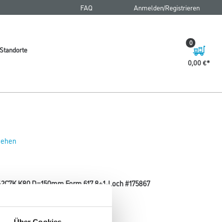
FAQ
Anmelden/Registrieren
0
Standorte
0,00 €
 sehen
 542C7K K80 D=150mm Form 617 8+1-Loch #175867
Körnung
Über Cookies