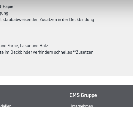
 B-Papier
igung
it staubabweisenden Zusätzen in der Deckbindung
und Farbe, Lasur und Holz
e im Deckbinder verhindern schnelles ""Zusetzen
CMS Gruppe
rialien
Unternehmen
Aktuelles
Services
Karriere