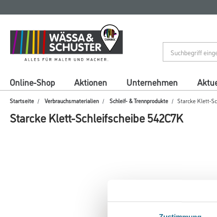
Zum
Zum
Inhalt
Navigationsmenü
springen
springen
Online-Shop
Aktionen
Unternehmen
Aktue
Startseite
Verbrauchsmaterialien
Schleif- & Trennprodukte
Starcke Klett-S
Starcke Klett-Schleifscheibe 542C7K
Zustimmung