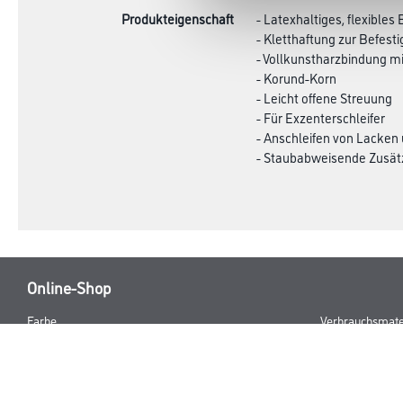
Produkteigenschaft
- Latexhaltiges, flexibles
- Kletthaftung zur Befest
- Vollkunstharzbindung m
- Korund-Korn
- Leicht offene Streuung
- Für Exzenterschleifer
- Anschleifen von Lacken 
- Staubabweisende Zusätz
Online-Shop
Farbe
Verbrauchsmate
WDV-Systeme
Trockenbau
Putze- und Spachtelmassen