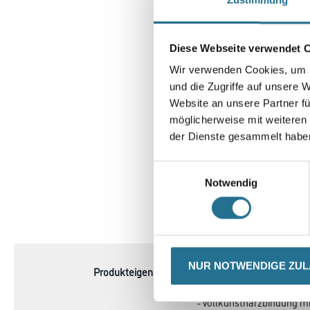
Diese Webseite verwendet 
Wir verwenden Cookies, um I
und die Zugriffe auf unsere 
Website an unsere Partner fü
möglicherweise mit weiteren
der Dienste gesammelt habe
Einwilligungsauswahl
Notwendig
CURRENT
PRODUKTEIGENSCHAFTEN
TAB:
NUR NOTWENDIGE ZU
Produkteigenschaft
- Latexhaltiges, flexibles 
- Kletthaftung zur Befest
- Vollkunstharzbindung m