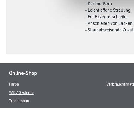
- Korund-Korn
- Leicht offene Streuung
- Für Exzenterschleifer
- Anschleifen von Lacken 
- Staubabweisende Zusätz
Online-Shop
Farbe
Verbrauchsmate
WDV-Systeme
Trockenbau
Putze- und Spachtelmassen
Bodenbeläge
Wand- & Deckenbeläge
Werkzeug & Maschinen