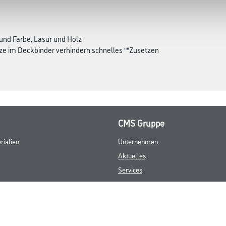
und Farbe, Lasur und Holz
e im Deckbinder verhindern schnelles ""Zusetzen
CMS Gruppe
rialien
Unternehmen
Aktuelles
Services
Karriere
Marken
FAQ