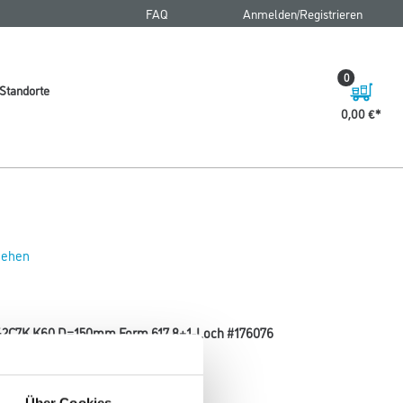
FAQ
Anmelden/Registrieren
0
Standorte
0,00 €
 sehen
 542C7K K60 D=150mm Form 617 8+1-Loch #176076
Körnung
Über Cookies