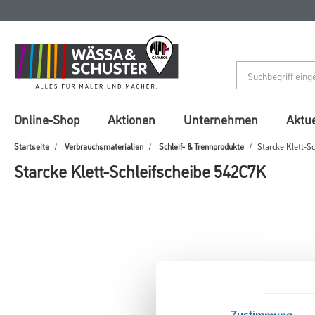
Zum
Zum
Inhalt
Navigationsmenü
springen
springen
Online-Shop
Aktionen
Unternehmen
Aktue
Startseite
Verbrauchsmaterialien
Schleif- & Trennprodukte
Starcke Klett-S
Starcke Klett-Schleifscheibe 542C7K
Zustimmung