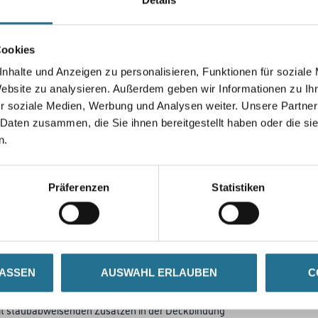
Cookies
nhalte und Anzeigen zu personalisieren, Funktionen für soziale
Umrechnungsfaktoren
Website zu analysieren. Außerdem geben wir Informationen zu I
r soziale Medien, Werbung und Analysen weiter. Unsere Partner
 Daten zusammen, die Sie ihnen bereitgestellt haben oder die s
n.
Präferenzen
Statistiken
ZUSATZINFOS
GEFAHRENHINWEISE
LASSEN
AUSWAHL ERLAUBEN
C
C-Papier
igung
it staubabweisenden Zusätzen in der Deckbindung