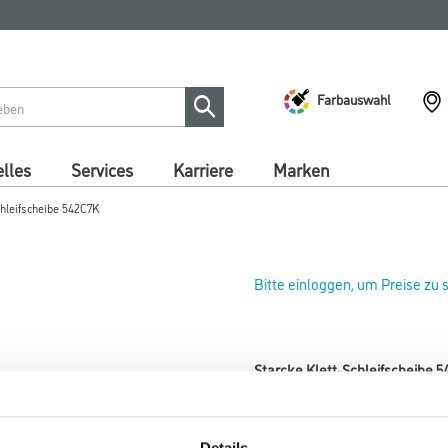
Farbauswahl
lles
Services
Karriere
Marken
chleifscheibe 542C7K
Bitte einloggen, um Preise zu
Starcke Klett-Schleifscheibe
Art-Nr.:
4086-002463
Durchmesser in millimeter
Details